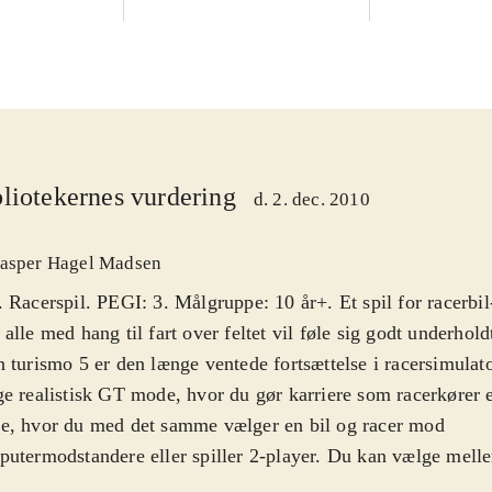
liotekernes vurdering
d. 2. dec. 2010
asper Hagel Madsen
 Racerspil. PEGI: 3. Målgruppe: 10 år+. Et spil for racerbil-
alle med hang til fart over feltet vil føle sig godt underhold
 turismo 5 er den længe ventede fortsættelse i racersimulat
e realistisk GT mode, hvor du gør karriere som racerkører 
e, hvor du med det samme vælger en bil og racer mod
utermodstandere eller spiller 2-player. Du kan vælge mel
elige bilmodeller fx Lamborghini og Mercedes. For første g