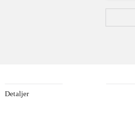
Detaljer
...
...
...
...