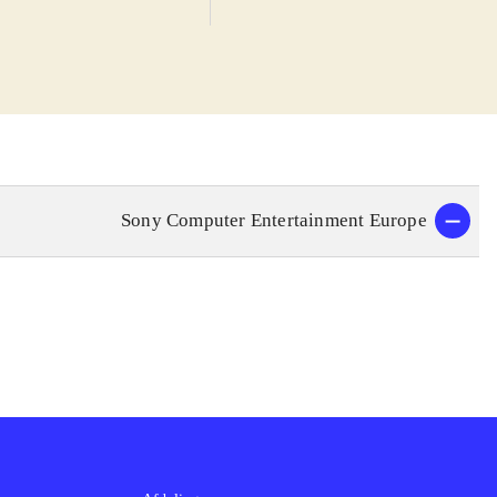
kter og lyde
, når man giver
re baner. I
fterhånden som
 baner og biler.
udsynet til
Sony Computer Entertainment Europe
otorsport 3 og
iler og baner,
ort 3 er kun
n i blodet bør
stammen, der vil
er og baner og