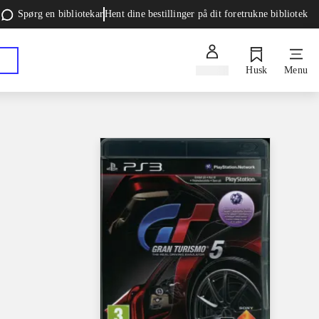
Spørg en bibliotekar
Hent dine bestillinger på dit foretrukne bibliotek
Log ind
Husk
Menu