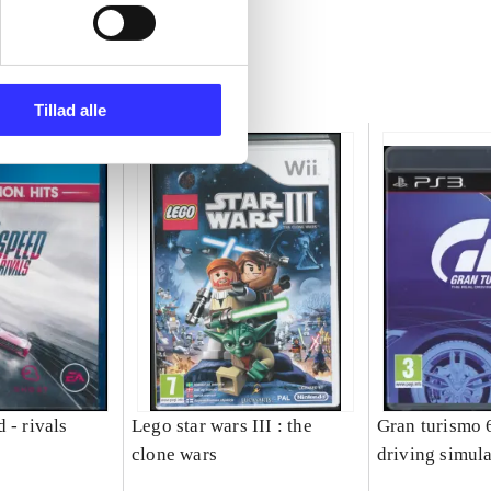
Tillad alle
 - rivals
Lego star wars III : the
Gran turismo 6
clone wars
driving simula