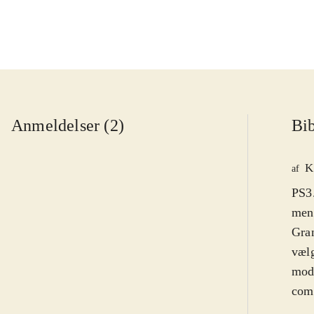
Anmeldelser (2)
Bib
K
af
PS3.
men 
Gran
vælg
mod
comp
virk