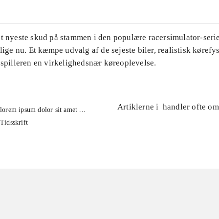
et nyeste skud på stammen i den populære racersimulator-seri
 lige nu. Et kæmpe udvalg af de sejeste biler, realistisk kørefys
 spilleren en virkelighedsnær køreoplevelse.
Artiklerne i
handler ofte om
lorem ipsum dolor sit amet ...
Tidsskrift