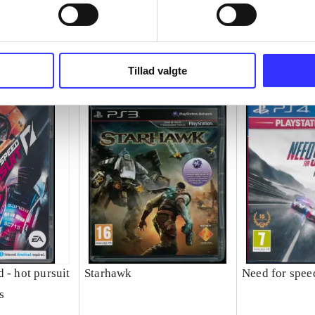
Tillad valgte
 - hot pursuit
Starhawk
Need for speed
s