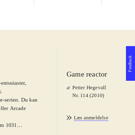
Feedback
Game reactor
entusiaster,
Petter Hegevall
af
t
.
Nr. 114 (2010)
or-serien. Du kan
eller Arcade
Læs anmeldelse
lem 1031
ang i serien kan