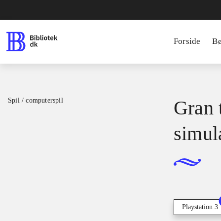
Forside
B
Spil / computerspil
Gran t
simul
Playstation 3