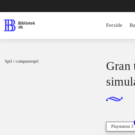
Forside
B
Spil / computerspil
Gran t
simul
Playstation 3