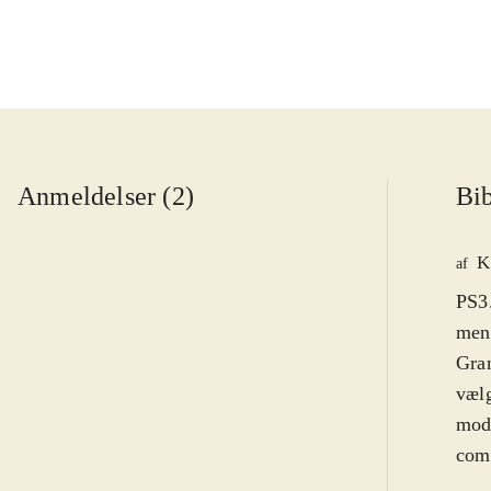
Anmeldelser (2)
Bib
K
af
PS3.
men 
Gran
vælg
mod
comp
virk