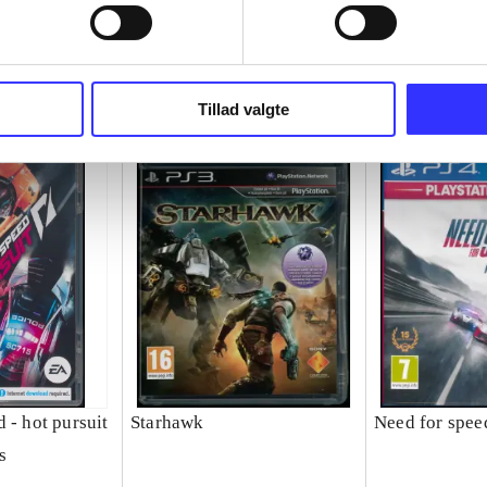
Tillad valgte
 - hot pursuit
Starhawk
Need for speed
s