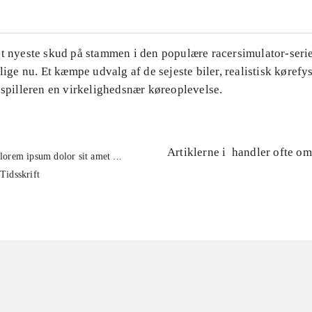
et nyeste skud på stammen i den populære racersimulator-seri
 lige nu. Et kæmpe udvalg af de sejeste biler, realistisk kørefys
 spilleren en virkelighedsnær køreoplevelse.
Artiklerne i
handler ofte om
lorem ipsum dolor sit amet ...
Tidsskrift