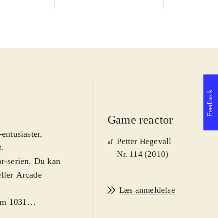
Feedback
Game reactor
entusiaster,
Petter Hegevall
af
t
.
Nr. 114 (2010)
or-serien. Du kan
eller Arcade
Læs anmeldelse
lem 1031
ang i serien kan