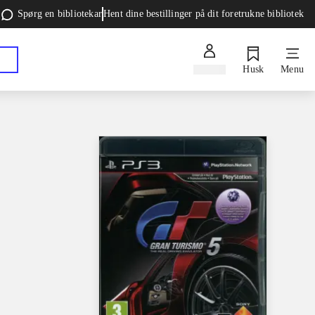
Spørg en bibliotekar
Hent dine bestillinger på dit foretrukne bibliotek
Log ind
Husk
Menu