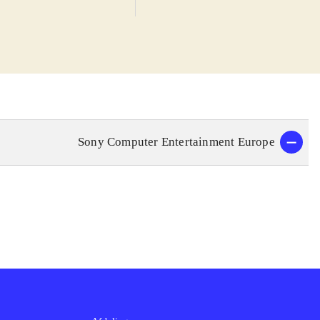
kter og lyde
, når man giver
re baner. I
fterhånden som
 baner og biler.
udsynet til
Sony Computer Entertainment Europe
otorsport 3 og
iler og baner,
ort 3 er kun
n i blodet bør
stammen, der vil
er og baner og