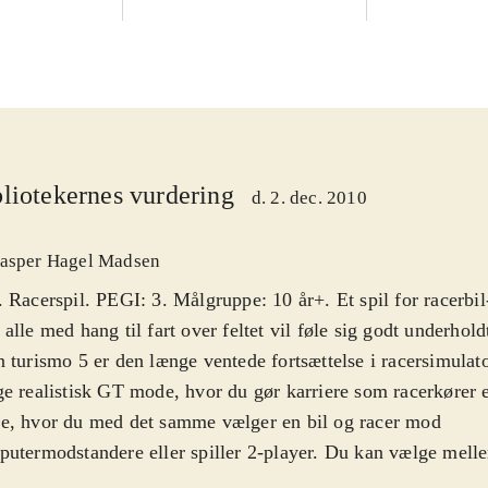
liotekernes vurdering
d. 2. dec. 2010
asper Hagel Madsen
 Racerspil. PEGI: 3. Målgruppe: 10 år+. Et spil for racerbil-
alle med hang til fart over feltet vil føle sig godt underhold
 turismo 5 er den længe ventede fortsættelse i racersimulat
e realistisk GT mode, hvor du gør karriere som racerkører 
e, hvor du med det samme vælger en bil og racer mod
utermodstandere eller spiller 2-player. Du kan vælge mel
elige bilmodeller fx Lamborghini og Mercedes. For første g