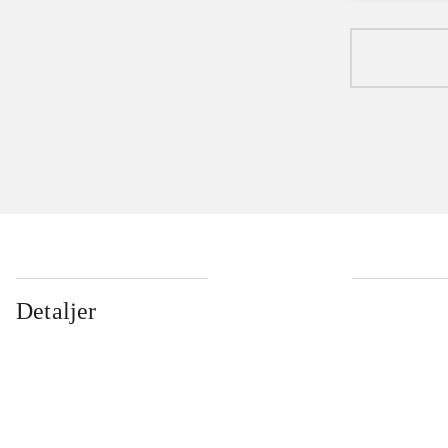
Detaljer
...
...
...
...