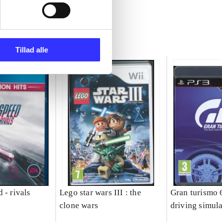
Tillad alle
 - rivals
Lego star wars III : the
Gran turismo 6
clone wars
driving simula