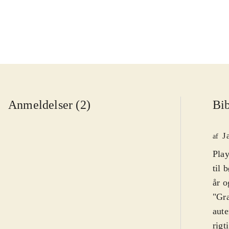
Anmeldelser (2)
Bib
J
af
Play
til 
år o
"Gra
aute
rigt