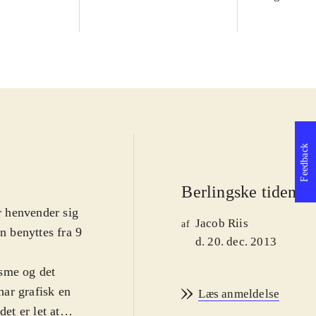
Feedback
Berlingske tidende
ær henvender sig
Jacob Riis
af
n benyttes fra 9
d. 20. dec. 2013
isme og det
har grafisk en
Læs anmeldelse
et er let at