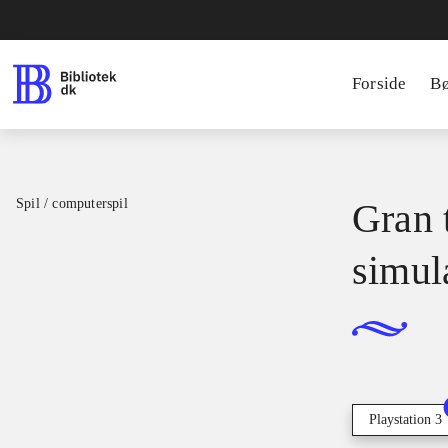
Forside
B
Spil / computerspil
Gran t
simul
Playstation 3