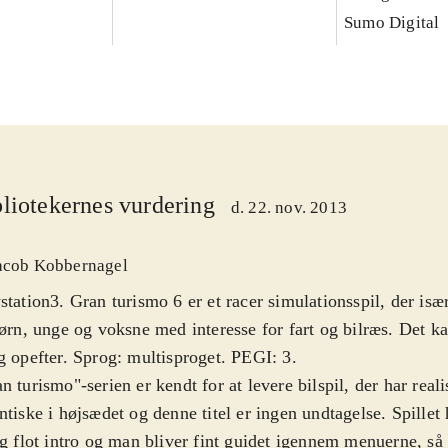
Sumo Digital
liotekernes vurdering
d. 22. nov. 2013
acob Kobbernagel
station3. Gran turismo 6 er et racer simulationsspil, der is
børn, unge og voksne med interesse for fart og bilræs. Det ka
g opefter. Sprog: multisproget. PEGI: 3
.
n turismo"-serien er kendt for at levere bilspil, der har real
ntiske i højsædet og denne titel er ingen undtagelse. Spillet 
ig flot intro og man bliver fint guidet igennem menuerne, så d