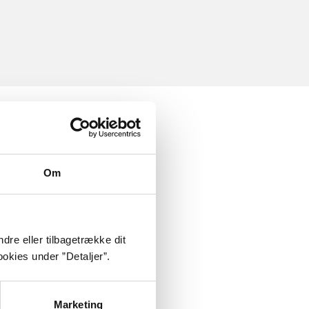
Om
dre eller tilbagetrække dit
okies under ”Detaljer”.
Marketing