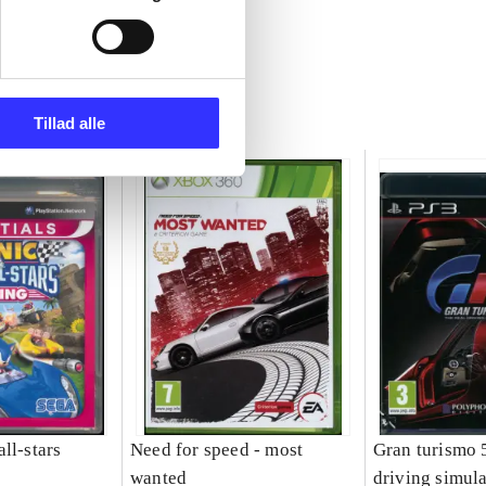
Tillad alle
ll-stars
Need for speed - most
Gran turismo 5
wanted
driving simula