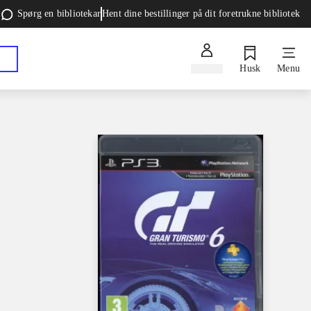
Spørg en bibliotekar
Hent dine bestillinger på dit foretrukne bibliotek
Log ind
Husk
Menu