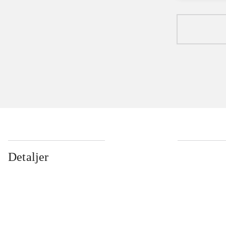
Detaljer
...
...
...
...