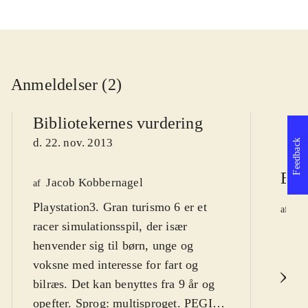
Anmeldelser (2)
Bibliotekernes vurdering
d. 22. nov. 2013
Feedback
Ber
Jacob Kobbernagel
af
Playstation3. Gran turismo 6 er et
Ja
af
racer simulationsspil, der især
d.
henvender sig til børn, unge og
voksne med interesse for fart og
L
bilræs. Det kan benyttes fra 9 år og
opefter. Sprog: multisproget. PEGI: