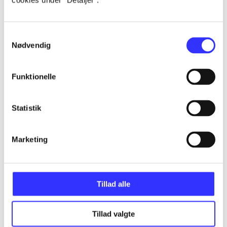
cookies under ”Detaljer”.
...
Samtykkevalg
Nødvendig
...
Funktionelle
...
Statistik
...
Marketing
...
Tillad alle
Tillad valgte