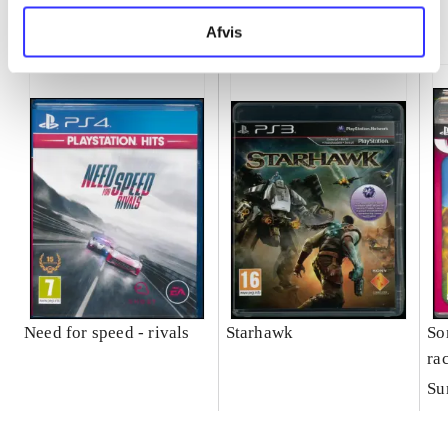
Minder om
Afvis
Need for speed - rivals
Starhawk
So
ra
Su