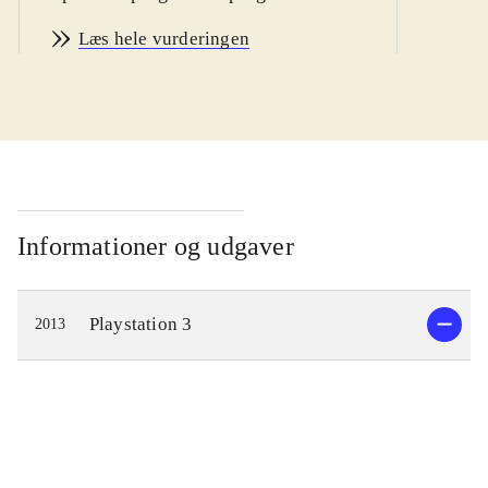
3
.
Læs hele vurderingen
"Gran turismo"-serien er kendt for at
levere bilspil, der har realisme og det
autentiske i højsædet og denne titel
er ingen undtagelse. Spillet har
grafisk en rigtig flot intro og man
bliver fint guidet igennem menuerne,
så det er let at købe sin første bil og
Informationer og udgaver
køre det første løb i career mode.
Efter hvert løb bliver man tildelt
Playstation 3
2013
stjerner og kan dermed avancere til
bedre klasser og andre baner. Man får
også penge ved gode placeringer og
kan herefter købe bedre udstyr til
bilerne. Arcade mode giver mulighed
for at prøve baner fra den virkelige