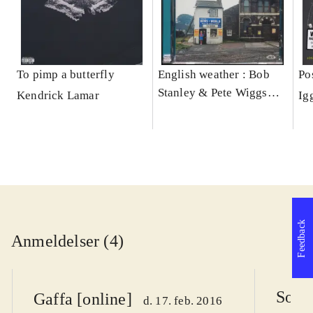
To pimp a butterfly
English weather : Bob
Po
Stanley & Pete Wiggs
Kendrick Lamar
Ig
present
Feedback
Anmeldelser (4)
Soun
Gaffa [online]
d. 17. feb. 2016