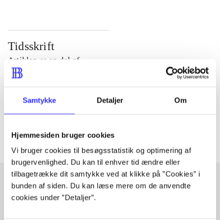
Tidsskrift
Artiklen er en del af
lorem ipsum dolor sit amet ...
Samtykke
Detaljer
Om
Tidsskrift
Artiklerne i
handler ofte om
Hjemmesiden bruger cookies
Vi bruger cookies til besøgsstatistik og optimering af
brugervenlighed. Du kan til enhver tid ændre eller
tilbagetrække dit samtykke ved at klikke på ”Cookies” i
bunden af siden. Du kan læse mere om de anvendte
cookies under ”Detaljer”.
Artikler med samme emner
Fra