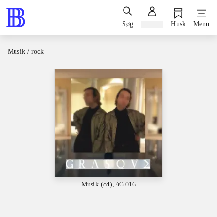
Søg
Log ind
Husk
Menu
Musik / rock
Musik (cd), ℗2016