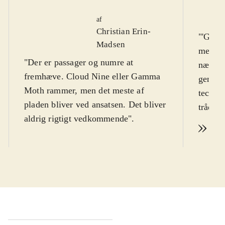
af
Christian Erin-
"'Grasq
Madsen
men sa
"Der er passager og numre at
nærvær
fremhæve. Cloud Nine eller Gamma
genrel
Moth rammer, men det meste af
techno,
pladen bliver ved ansatsen. Det bliver
tråd, 
aldrig rigtigt vedkommende".
jazzen
Læs
genskin
nærvær
komplek
sammen
melodie
nutidi
angst o