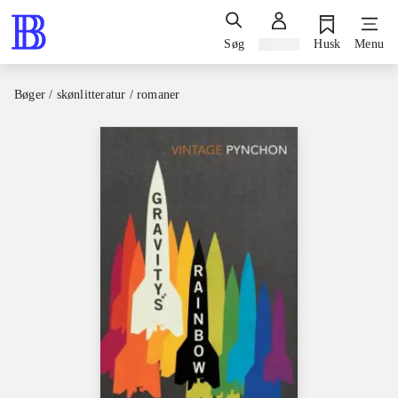
Søg
Log ind
Husk
Menu
Bøger / skønlitteratur / romaner