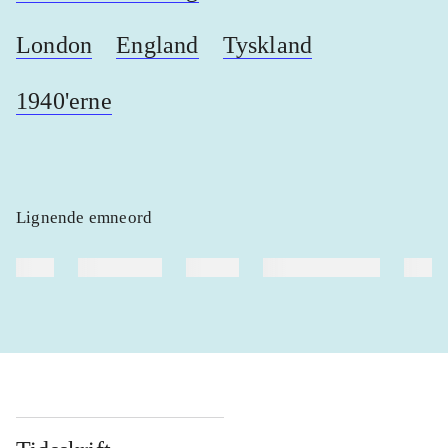
London
England
Tyskland
1940'erne
Lignende emneord
heste
børnebøger
ridning
hestesygdomme
vokal