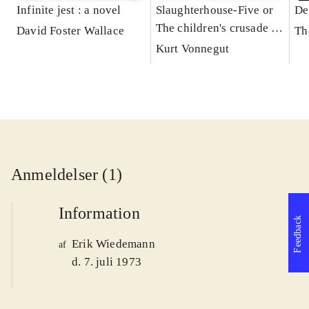
Infinite jest : a novel
Slaughterhouse-Five or
De
The children's crusade : a
David Foster Wallace
Th
duty-dance with death
Kurt Vonnegut
Anmeldelser (1)
Information
Feedback
Erik Wiedemann
af
d. 7. juli 1973