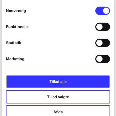
Samtykkevalg
Nødvendig
Artikler
Funktionelle
Alle registrerede artikler fordelt på udgivelser
Statistik
...
Marketing
...
...
Tillad alle
Tillad valgte
...
Afvis
...