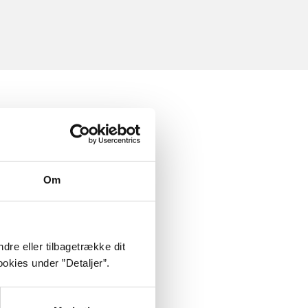
Om
dre eller tilbagetrække dit
okies under ”Detaljer”.