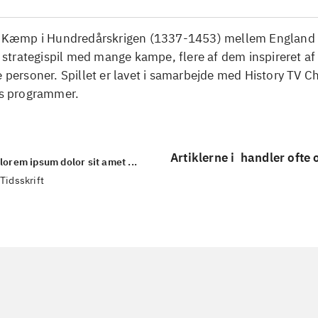
l. Kæmp i Hundredårskrigen (1337-1453) mellem England 
sk strategispil med mange kampe, flere af dem inspireret af 
e personer. Spillet er lavet i samarbejde med History TV 
es programmer.
Artiklerne i
handler ofte
lorem ipsum dolor sit amet ...
Tidsskrift