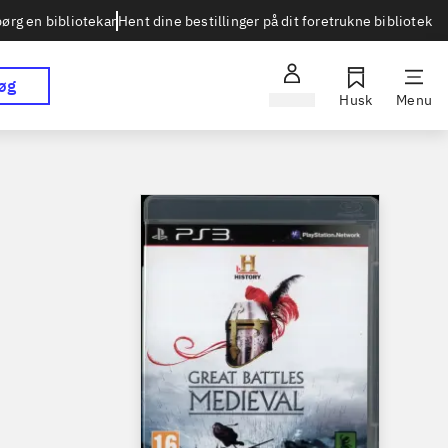
Hent dine bestillinger på dit foretrukne bibliotek
ørg en bibliotekar
øg
Log ind
Husk
Menu