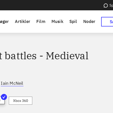
Sp
øger
Artikler
Film
Musik
Spil
Noder
S
 battles - Medieval
,
Iain McNeil
3
Xbox 360