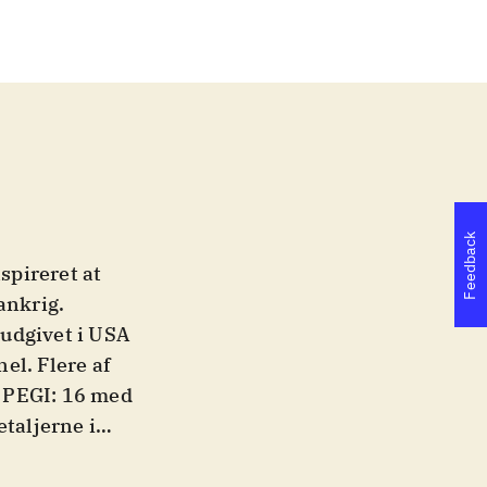
Feedback
spireret at
ankrig.
 udgivet i USA
el. Flere af
 PEGI: 16 med
etaljerne i
j. De to