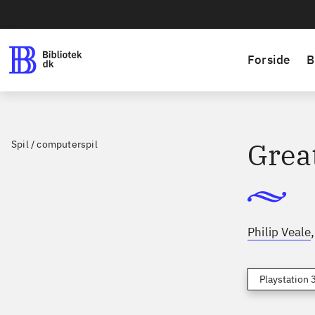
Forside
B
Great
Spil / computerspil
Philip Veale
Playstation 