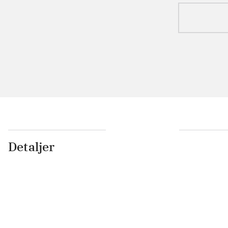
Detaljer
...
...
...
...