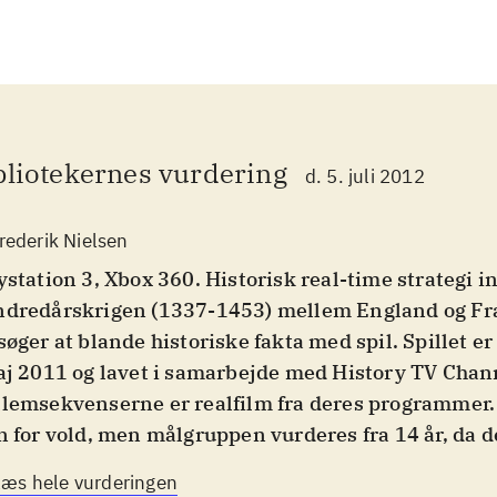
bliotekernes vurdering
d. 5. juli 2012
rederik Nielsen
ystation 3, Xbox 360. Historisk real-time strategi in
dredårskrigen (1337-1453) mellem England og Fr
søger at blande historiske fakta med spil. Spillet er
aj 2011 og lavet i samarbejde med History TV Chann
lemsekvenserne er realfilm fra deres programmer.
n for vold, men målgruppen vurderes fra 14 år, da d
den ikke er udpenslende men sværhedsgraden er hø
Læs hele vurderingen
aver anmeldt her er indholdsmæssigt ens
.