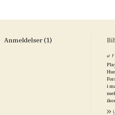
Anmeldelser (1)
Bi
F
af
Pla
Hun
For
i m
mel
iko
vol
udg