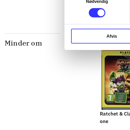
Nødvendig
Afvis
Minder om
Ratchet & Cla
one