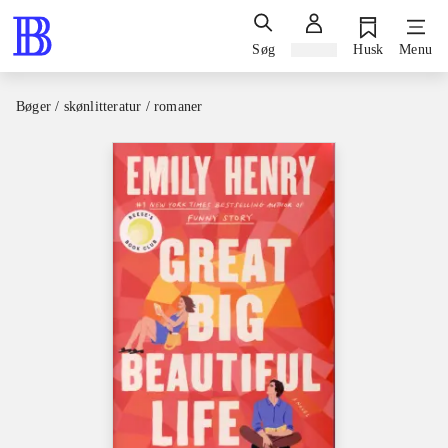
Søg
Log ind
Husk
Menu
Bøger / skønlitteratur / romaner