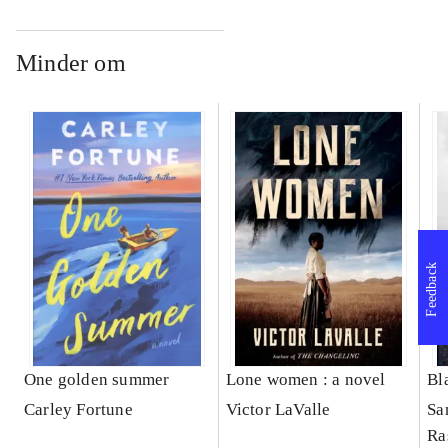
Minder om
Feedback
One golden summer
Lone women : a novel
Bl
Carley Fortune
Victor LaValle
Sa
Ra