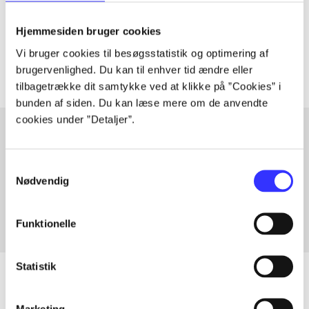
lorem ipsum dolor sit amet ...
Tidsskrift
Hjemmesiden bruger cookies
Artiklerne i
handler ofte om
Vi bruger cookies til besøgsstatistik og optimering af
brugervenlighed. Du kan til enhver tid ændre eller
tilbagetrække dit samtykke ved at klikke på ”Cookies” i
bunden af siden. Du kan læse mere om de anvendte
cookies under ”Detaljer”.
Artikler med samme emner
Samtykkevalg
Nødvendig
Fra
Funktionelle
Statistik
Marketing