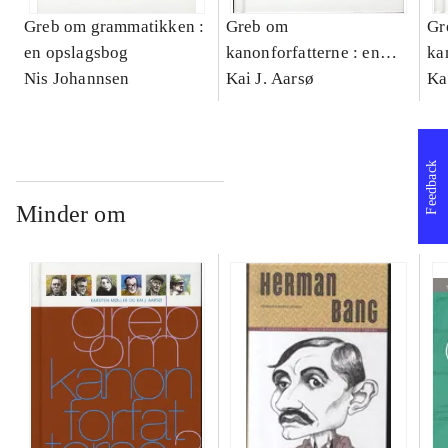
Greb om grammatikken :
Greb om
Gr
en opslagsbog
kanonforfatterne : en
ka
Nis Johannsen
opslagsbog. Bind 1 :
Kai J. Aarsø
op
Ka
Folkeviser - Martin
Jo
Andersen Nexø
Lu
Feedback
Minder om