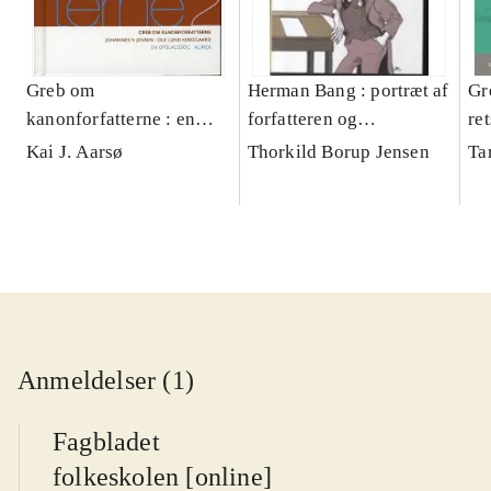
Greb om
Herman Bang : portræt af
Gr
kanonforfatterne : en
forfatteren og
re
opslagsbog. Bind 2 :
forfatterskabet
El
Kai J. Aarsø
Thorkild Borup Jensen
Ta
Johannes V. Jensen - Ole
Lund Kirkegaard
Anmeldelser (1)
Fagbladet
folkeskolen [online]