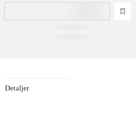
loading
Detaljer
...
...
...
...
...
...