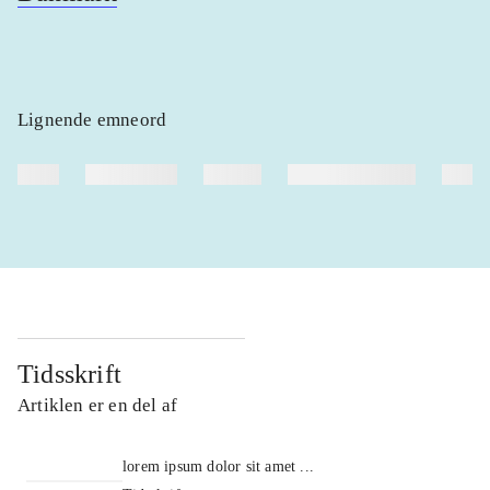
Lignende emneord
heste
børnebøger
ridning
hestesygdomme
vokal
Tidsskrift
Artiklen er en del af
lorem ipsum dolor sit amet ...