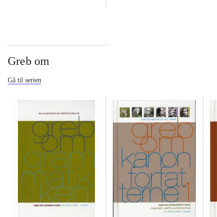
Folkeviser - Martin
Johannes V. Jensen - Ole
Andersen Nexø
Lund Kirkegaard
Greb om
Gå til serien