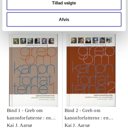
Tillad valgte
Greb om kanonforfatterne
Afvis
Gå til serien
Bind 1 -
Greb om
Bind 2 -
Greb om
kanonforfatterne : en
kanonforfatterne : en
opslagsbog. Bind 1 :
Kai J. Aarsø
opslagsbog. Bind 2 :
Kai J. Aarsø