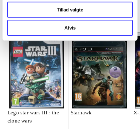
Tillad valgte
Minder om
Afvis
Lego star wars III : the
Starhawk
X-
clone wars