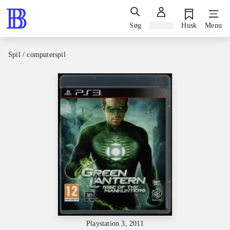
Søg
Log ind
Husk
Menu
Spil / computerspil
Playstation 3, 2011