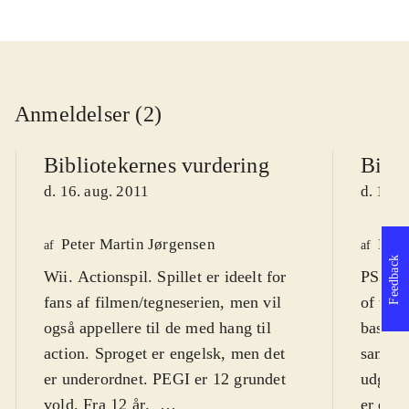
Anmeldelser (2)
Bibliotekernes vurdering
Bibli
d. 16. aug. 2011
d. 16. 
Peter Martin Jørgensen
Henr
af
af
Feedback
Wii. Actionspil. Spillet er ideelt for
PS3, X
fans af filmen/tegneserien, men vil
of the 
også appellere til de med hang til
basere
action. Sproget er engelsk, men det
samme 
er underordnet. PEGI er 12 grundet
udgive
vold. Fra 12 år
.
er et k