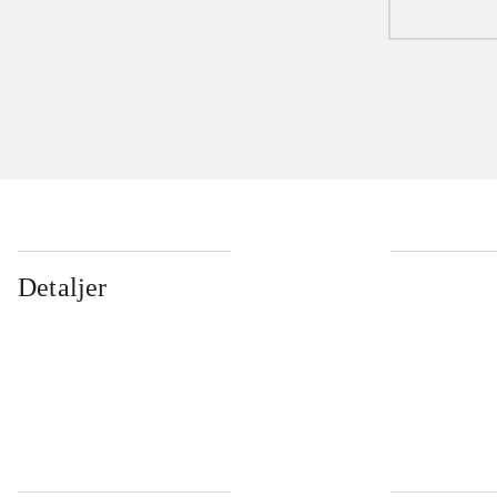
Detaljer
...
...
...
...