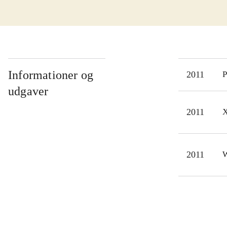
boss
rum,
Temp
det 
han 
Informationer og
2011
P
der 
udgaver
fore
2011
X
biog
Der 
kan
2011
W
Det 
ret 
saml