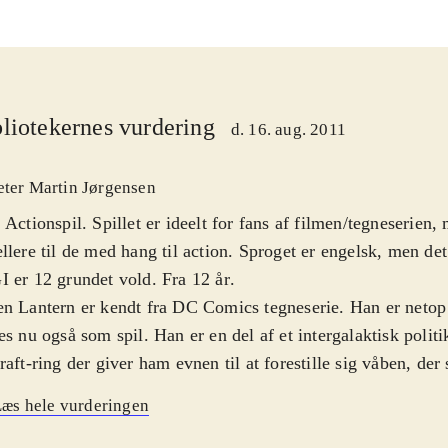
liotekernes vurdering
d. 16. aug. 2011
eter Martin Jørgensen
 Actionspil. Spillet er ideelt for fans af filmen/tegneserien,
llere til de med hang til action. Sproget er engelsk, men de
 er 12 grundet vold. Fra 12 år
.
n Lantern er kendt fra DC Comics tegneserie. Han er netop 
es nu også som spil. Han er en del af et intergalaktisk polit
raft-ring der giver ham evnen til at forestille sig våben, der
. Som superhelten Green Lantern skal man redde universet 
æs hele vurderingen
 Manhunters, hvis mission er universelt herredømme. Bunker
er af disse fæle fyre skal nedkæmpes, deres baser skal øde