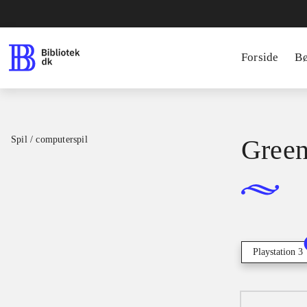
Forside
B
Spil / computerspil
Green
Playstation 3