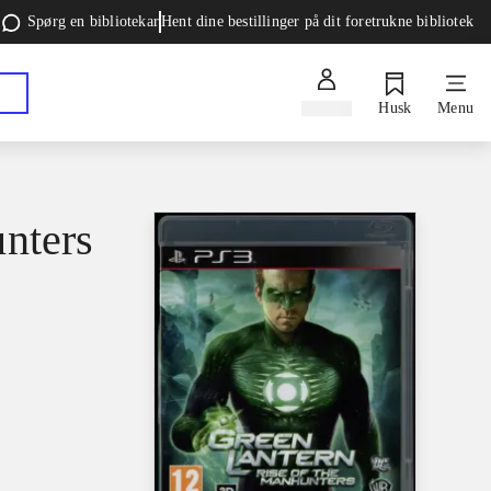
Spørg en bibliotekar
Hent dine bestillinger på dit foretrukne bibliotek
Log ind
Husk
Menu
unters