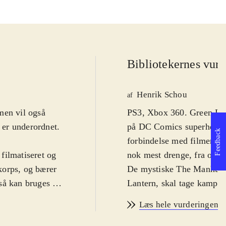
Bibliotekernes vurd
Henrik Schou
af
 men vil også
PS3, Xbox 360. Green Lante
t er underordnet.
på DC Comics superhelt af
Feedback
forbindelse med filmen og 
filmatiseret og
nok mest drenge, fra omkr
ikorps, og bærer
De mystiske The Manhunte
 så kan bruges i
Lantern, skal tage kampen
fra de knap så
Spillet byder kun på 10 b
Læs hele vurderingen
 og atter
enten klassiske beat'em'up
lægges og deres
sig vej gennem horder af f