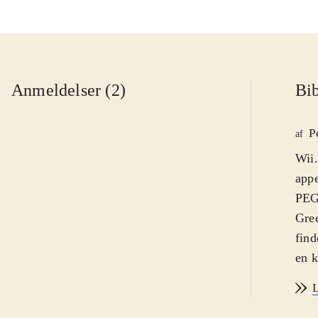
Anmeldelser (2)
Bib
P
af
Wii.
appe
PEGI
Gree
find
en k
kamp
L
rare
bunk