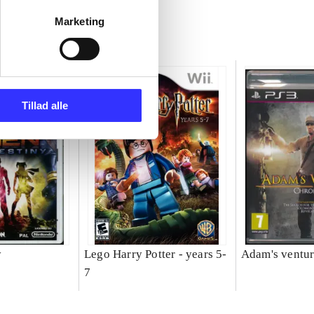
Marketing
Tillad alle
y
Lego Harry Potter - years 5-
Adam's ventur
7