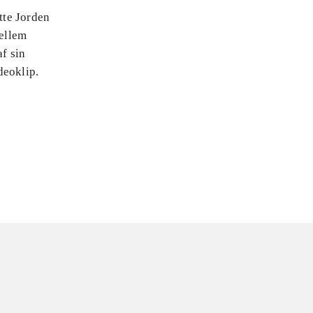
tte Jorden
ellem
af sin
deoklip.