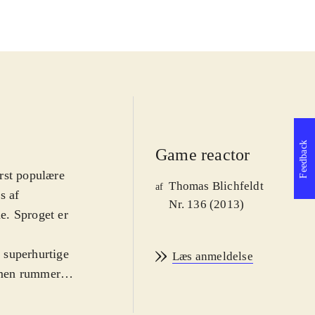
Feedback
Game reactor
rst populære
Thomas Blichfeldt
af
s af
Nr. 136 (2013)
ne. Sproget er
 superhurtige
Læs anmeldelse
, men rummer
r at man er den
øre forskellige