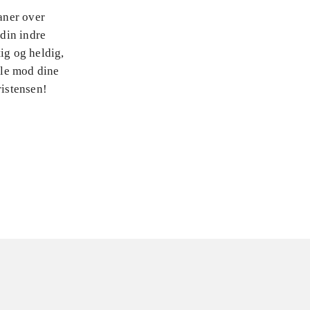
baner over
 din indre
ig og heldig,
lle mod dine
istensen!