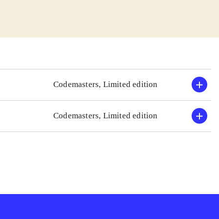
sjovt. Banerne
en. Der er
op, så man skal
esterskab i USA.
tuitive.
Codemasters, Limited edition
r speed og Grand
lmarkedet har
Codemasters, Limited edition
 være at der godt
le ting i forhold