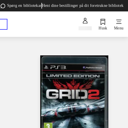
Spørg en bibliotekar
Hent dine bestillinger på dit foretrukne bibliotek
Log ind
Husk
Menu