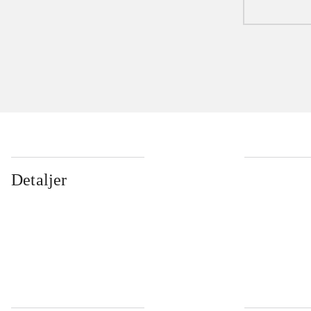
Detaljer
...
...
...
...