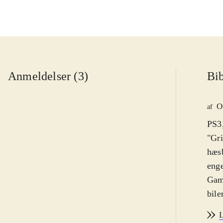
Anmeldelser (3)
Bib
O
af
PS3,
"Gri
hæsb
eng
Game
bile
alli
L
nye 