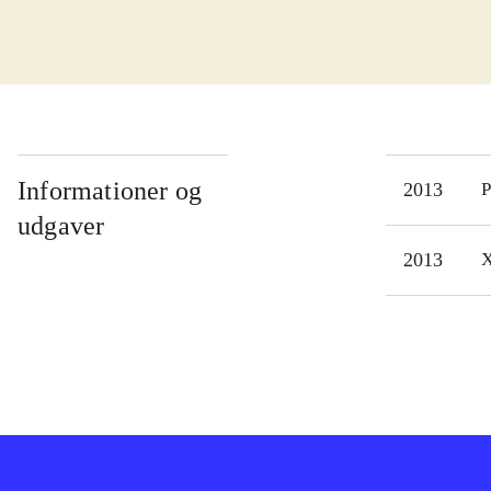
type
er v
mang
køre
Lyd 
Svær
Informationer og
2013
P
De n
udgaver
thef
2013
X
trod
Det 
kunn
til 