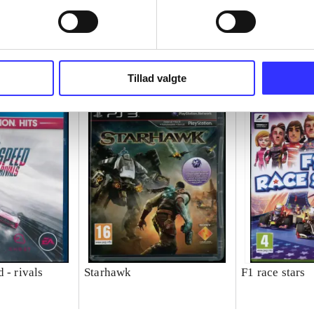
Tillad valgte
 - rivals
Starhawk
F1 race stars