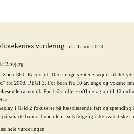
liotekernes vurdering
d. 21. juni 2013
le Bisbjerg
 Xbox 360. Racerspil. Den længe ventede sequel til det yde
d" fra 2008. PEGI 3. For børn fra 10 år, unge og voksne fan
læsende racerspil. For 1-2 spillere offline og op til 12 onli
elsk
.
play i Grid 2 fokuserer på hæsblæsende fart og spænding i
r på smarte baner. Løbende er selvfølgelig ikke realistiske
gevel så meget realisme i køreoplevelsen, at man næsten tro
æs hele vurderingen
Tom Kristensen. Det originale i spillet er bl.a. at man kan k