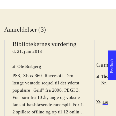
Anmeldelser (3)
Bibliotekernes vurdering
d. 21. juni 2013
Feedback
Game r
Ole Bisbjerg
af
PS3, Xbox 360. Racerspil. Den
Thomas 
af
længe ventede sequel til det yderst
Nr. 136
populære "Grid" fra 2008. PEGI 3.
For børn fra 10 år, unge og voksne
Læs an
fans af hæsblæsende racerspil. For 1-
2 spillere offline og op til 12 online.