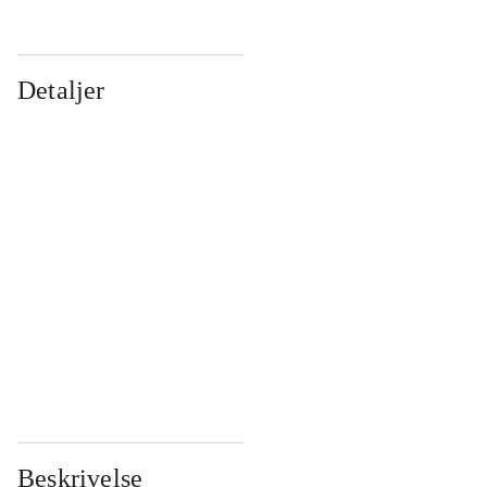
Detaljer
...
...
...
...
...
...
...
...
...
...
...
...
Beskrivelse