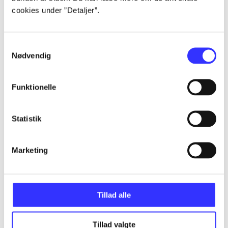
Alle registrerede artikler fordelt på udgivelser
cookies under ”Detaljer”.
...
Samtykkevalg
Nødvendig
...
Funktionelle
...
Statistik
...
Marketing
...
Tillad alle
Tillad valgte