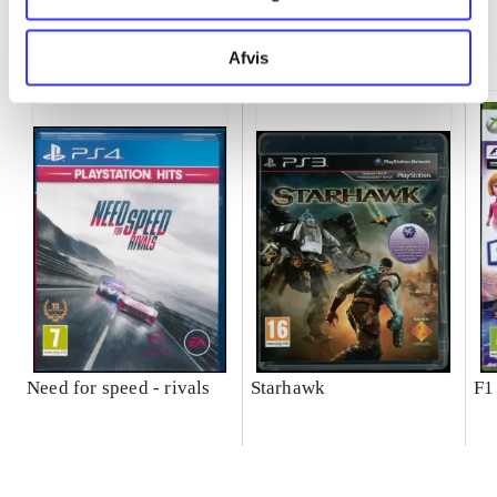
Minder om
Afvis
Need for speed - rivals
Starhawk
F1