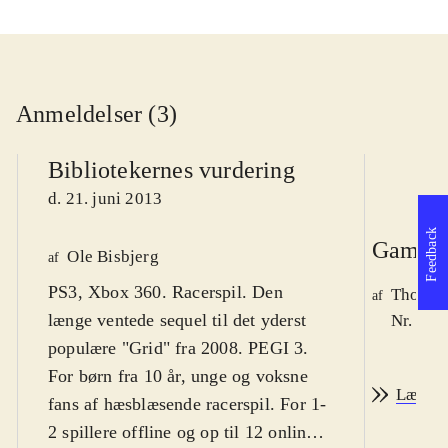
Anmeldelser (3)
Bibliotekernes vurdering
d. 21. juni 2013
Feedback
Game r
Ole Bisbjerg
af
PS3, Xbox 360. Racerspil. Den
Thomas 
af
længe ventede sequel til det yderst
Nr. 136
populære "Grid" fra 2008. PEGI 3.
For børn fra 10 år, unge og voksne
Læs an
fans af hæsblæsende racerspil. For 1-
2 spillere offline og op til 12 online.