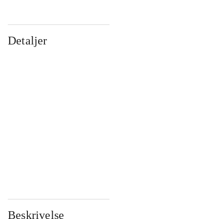
Detaljer
...
...
...
...
...
...
...
...
...
...
...
...
Beskrivelse