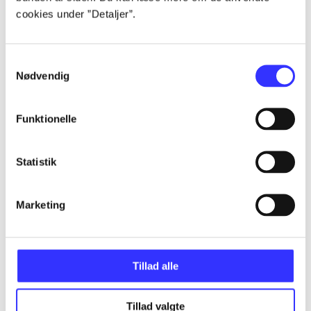
Alle registrerede artikler fordelt på udgivelser
cookies under ”Detaljer”.
...
Samtykkevalg
Nødvendig
...
Funktionelle
...
Statistik
...
Marketing
...
Tillad alle
Tillad valgte