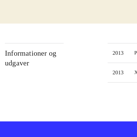
type
er v
mang
køre
Lyd 
Svær
Informationer og
2013
P
De n
udgaver
thef
2013
X
trod
Det 
kunn
til 