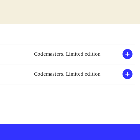
sjovt. Banerne
en. Der er
op, så man skal
esterskab i USA.
tuitive.
Codemasters, Limited edition
r speed og Grand
lmarkedet har
Codemasters, Limited edition
 være at der godt
le ting i forhold