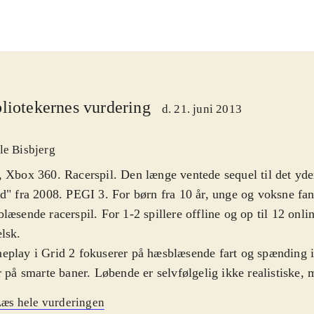
liotekernes vurdering
d. 21. juni 2013
le Bisbjerg
 Xbox 360. Racerspil. Den længe ventede sequel til det yde
d" fra 2008. PEGI 3. For børn fra 10 år, unge og voksne fan
læsende racerspil. For 1-2 spillere offline og op til 12 onli
elsk
.
play i Grid 2 fokuserer på hæsblæsende fart og spænding i
r på smarte baner. Løbende er selvfølgelig ikke realistiske
gevel så meget realisme i køreoplevelsen, at man næsten tro
æs hele vurderingen
Tom Kristensen. Det originale i spillet er bl.a. at man kan k