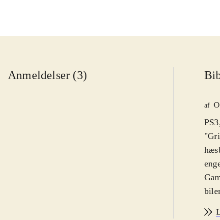
Anmeldelser (3)
Bib
O
af
PS3,
"Gri
hæsb
eng
Game
bile
alli
L
nye 