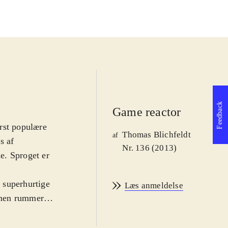
Feedback
Game reactor
rst populære
Thomas Blichfeldt
af
s af
Nr. 136 (2013)
ne. Sproget er
 superhurtige
Læs anmeldelse
, men rummer
r at man er den
øre forskellige