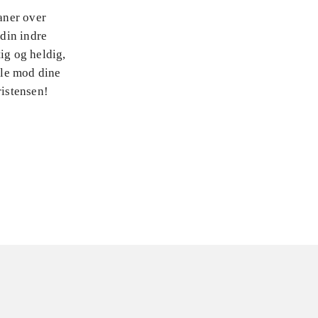
baner over
 din indre
ig og heldig,
lle mod dine
istensen!