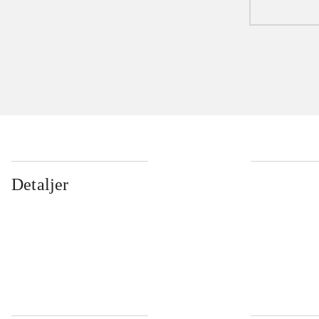
Detaljer
...
...
...
...