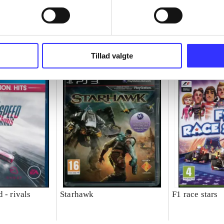
Tillad valgte
 - rivals
Starhawk
F1 race stars