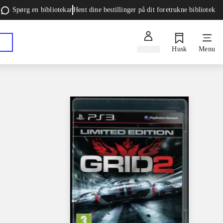
Spørg en bibliotekar
Hent dine bestillinger på dit foretrukne bibliotek
Log ind
Husk
Menu