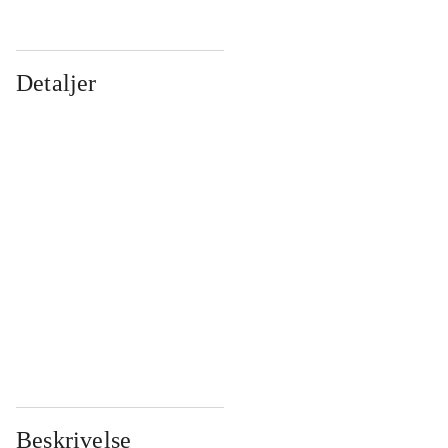
Detaljer
...
...
...
...
...
...
...
...
...
...
...
...
Beskrivelse