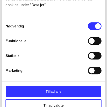
Alle registrerede artikler fordelt på udgivelser
cookies under ”Detaljer”.
...
Samtykkevalg
Nødvendig
...
Funktionelle
...
Statistik
...
Marketing
...
Tillad alle
Tillad valgte