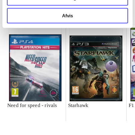
Minder om
Afvis
Need for speed - rivals
Starhawk
F1