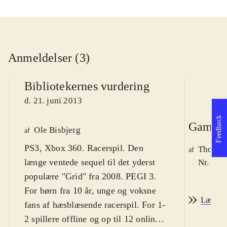
Anmeldelser (3)
Bibliotekernes vurdering
d. 21. juni 2013
Feedback
Game r
Ole Bisbjerg
af
PS3, Xbox 360. Racerspil. Den
Thomas 
af
længe ventede sequel til det yderst
Nr. 136
populære "Grid" fra 2008. PEGI 3.
For børn fra 10 år, unge og voksne
Læs an
fans af hæsblæsende racerspil. For 1-
2 spillere offline og op til 12 online.