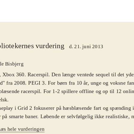
liotekernes vurdering
d. 21. juni 2013
le Bisbjerg
 Xbox 360. Racerspil. Den længe ventede sequel til det yde
d" fra 2008. PEGI 3. For børn fra 10 år, unge og voksne fan
læsende racerspil. For 1-2 spillere offline og op til 12 onli
elsk
.
play i Grid 2 fokuserer på hæsblæsende fart og spænding i
r på smarte baner. Løbende er selvfølgelig ikke realistiske
gevel så meget realisme i køreoplevelsen, at man næsten tro
æs hele vurderingen
Tom Kristensen. Det originale i spillet er bl.a. at man kan k