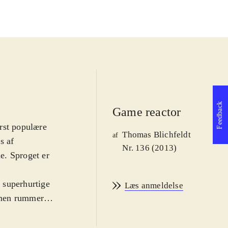
Feedback
Game reactor
rst populære
Thomas Blichfeldt
af
s af
Nr. 136 (2013)
ne. Sproget er
 superhurtige
Læs anmeldelse
, men rummer
r at man er den
øre forskellige