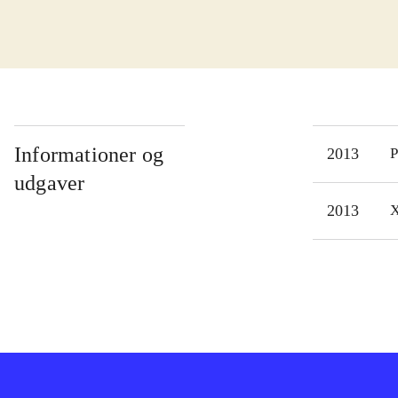
type
er v
mang
køre
Lyd 
Svær
Informationer og
2013
P
De n
udgaver
thef
2013
X
trod
Det 
kunn
til 