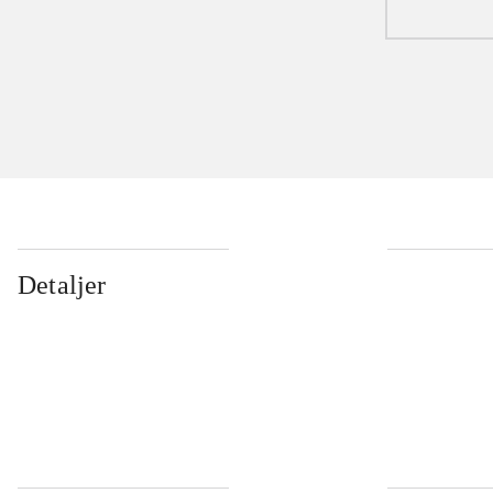
Detaljer
...
...
...
...