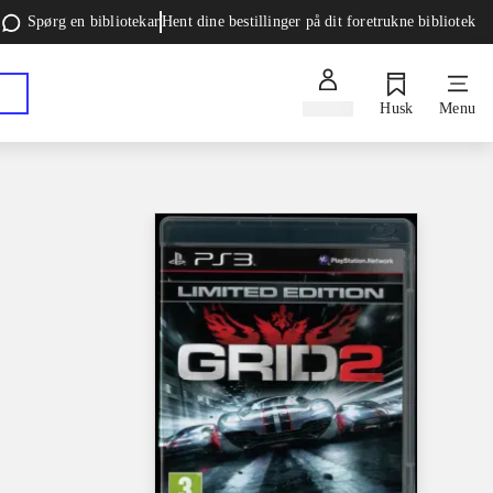
Spørg en bibliotekar
Hent dine bestillinger på dit foretrukne bibliotek
Log ind
Husk
Menu