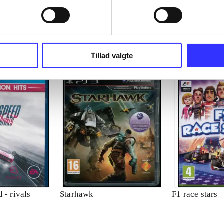
Tillad valgte
 - rivals
Starhawk
F1 race stars