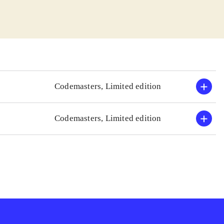
sjovt. Banerne
en. Der er
op, så man skal
esterskab i USA.
tuitive.
Codemasters, Limited edition
r speed og Grand
lmarkedet har
Codemasters, Limited edition
 være at der godt
le ting i forhold