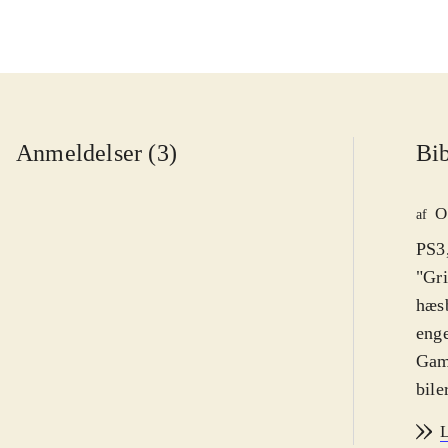
Anmeldelser (3)
Bib
O
af
PS3,
"Gri
hæsb
eng
Game
bile
alli
L
nye 