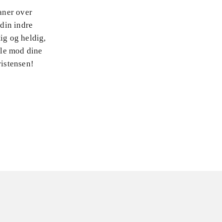
baner over
 din indre
ig og heldig,
lle mod dine
istensen!