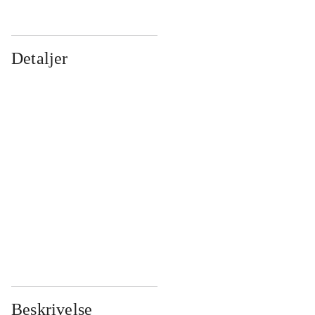
Detaljer
...
...
...
...
...
...
...
...
...
...
...
...
Beskrivelse