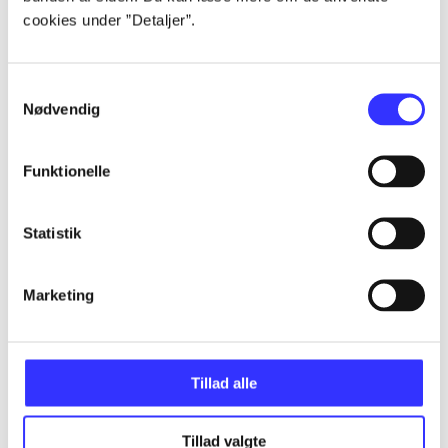
Alle registrerede artikler fordelt på udgivelser
cookies under ”Detaljer”.
...
Samtykkevalg
Nødvendig
...
Funktionelle
...
Statistik
...
Marketing
...
Tillad alle
Tillad valgte