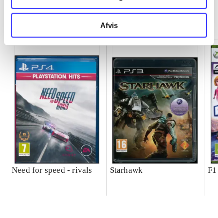
Minder om
Afvis
Need for speed - rivals
Starhawk
F1