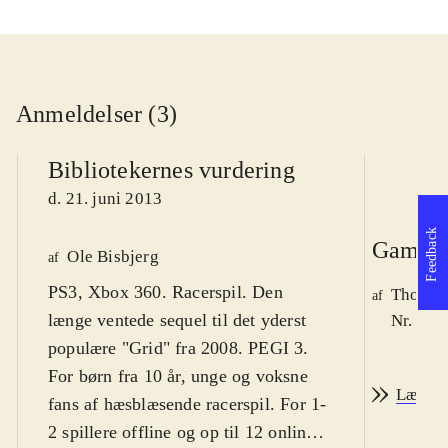
Anmeldelser (3)
Bibliotekernes vurdering
d. 21. juni 2013
Feedback
Game r
Ole Bisbjerg
af
PS3, Xbox 360. Racerspil. Den
Thomas 
af
længe ventede sequel til det yderst
Nr. 136
populære "Grid" fra 2008. PEGI 3.
For børn fra 10 år, unge og voksne
Læs an
fans af hæsblæsende racerspil. For 1-
2 spillere offline og op til 12 online.