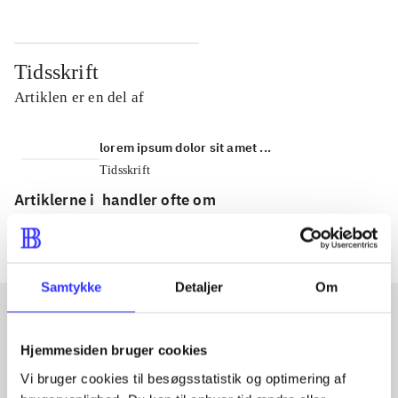
Tidsskrift
Artiklen er en del af
lorem ipsum dolor sit amet ...
Tidsskrift
Artiklerne i
handler ofte om
Samtykke
Detaljer
Om
Artikler med samme emner
Hjemmesiden bruger cookies
Fra
Vi bruger cookies til besøgsstatistik og optimering af