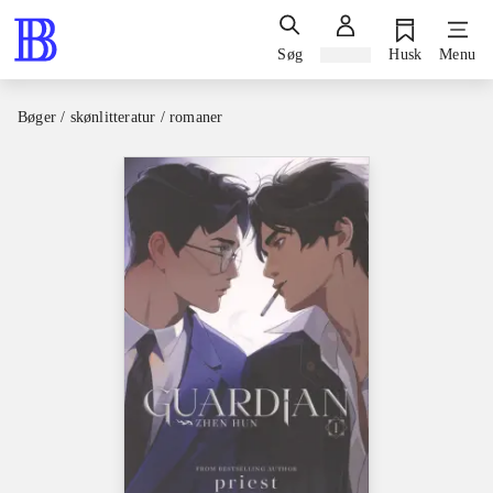
Søg
Log ind
Husk
Menu
Bøger / skønlitteratur / romaner