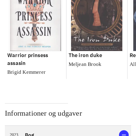
Warrior prinsess
The iron duke
Re
assasin
Meljean Brook
Al
Brigid Kemmerer
Informationer og udgaver
Bog
2023