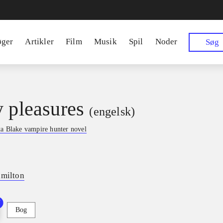
øger
Artikler
Film
Musik
Spil
Noder
Søg
y pleasures
(engelsk)
a Blake vampire hunter novel
amilton
Bog