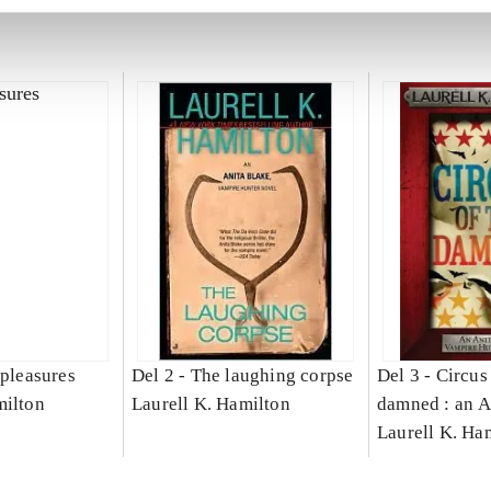
 pleasures
Del 2 -
The laughing corpse
Del 3 -
Circus 
milton
Laurell K. Hamilton
damned : an A
vampire hunte
Laurell K. Ha