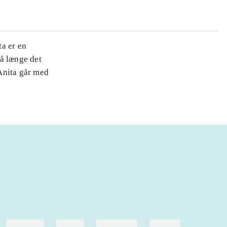
a er en
å længe det
Anita går med
hestesport
træning
skolebøger
hesteavl