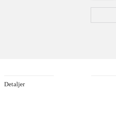
Detaljer
...
...
...
...