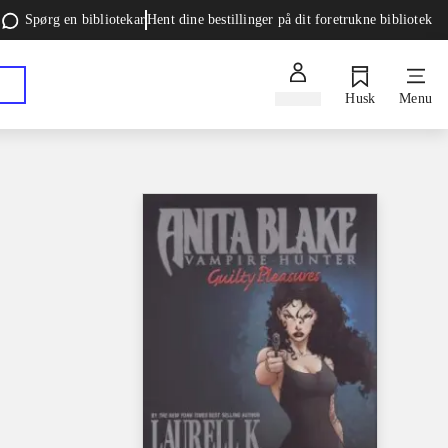
Spørg en bibliotekar
Hent dine bestillinger på dit foretrukne bibliotek
Log ind
Husk
Menu