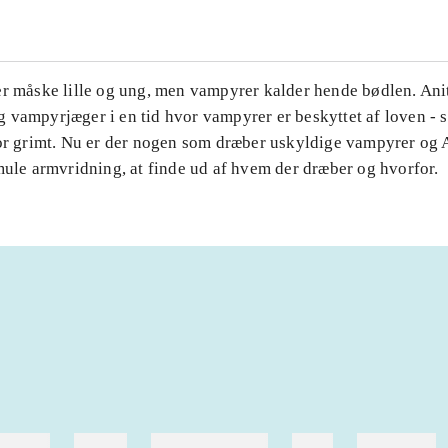
er måske lille og ung, men vampyrer kalder hende bødlen. Anit
 vampyrjæger i en tid hvor vampyrer er beskyttet af loven - s
for grimt. Nu er der nogen som dræber uskyldige vampyrer og 
mule armvridning, at finde ud af hvem der dræber og hvorfor.
ebøger
ridning
hestesygdomme
vokal
sygdomme