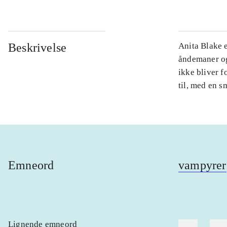
Beskrivelse
Anita Blake 
åndemaner og
ikke bliver 
til, med en s
Emneord
vampyrer
Lignende emneord
heste
børn