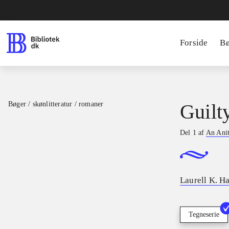
Forside
B
Bøger / skønlitteratur / romaner
Guilt
Del 1 af
An Anit
Laurell K. H
Tegneserie