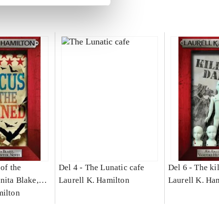
of the
Del 4 -
The Lunatic cafe
Del 6 -
The ki
nita Blake,
Laurell K. Hamilton
Laurell K. Ha
r novel
milton