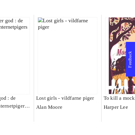
Feedback
god : de
Lost girls - vildfarne piger
To kill a moc
ternetpigers
Alan Moore
Harper Lee