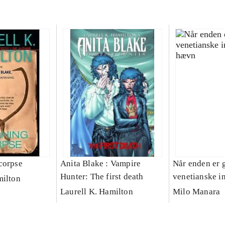
corpse
Anita Blake : Vampire
Når enden er 
Hunter: The first death
venetianske in
milton
hævn
Laurell K. Hamilton
Milo Manara