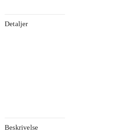
Detaljer
...
...
...
...
...
...
...
...
...
...
...
...
Beskrivelse