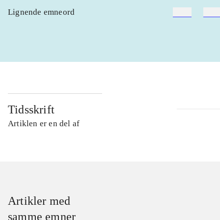
Lignende emneord
heste
børn
Tidsskrift
Artiklen er en del af
Artikler med
samme emner