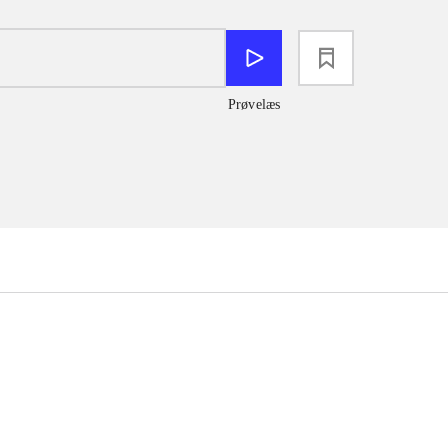
loading
Prøvelæs
...
...
...
...
...
...