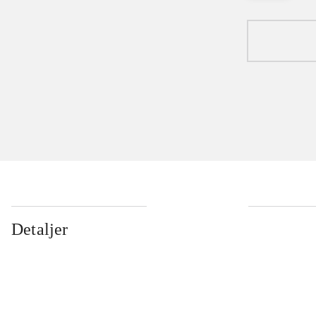
Detaljer
...
...
...
...