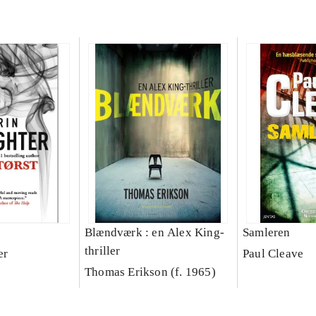
Blændværk : en Alex King-
Samleren
thriller
er
Paul Cleave
Thomas Erikson (f. 1965)