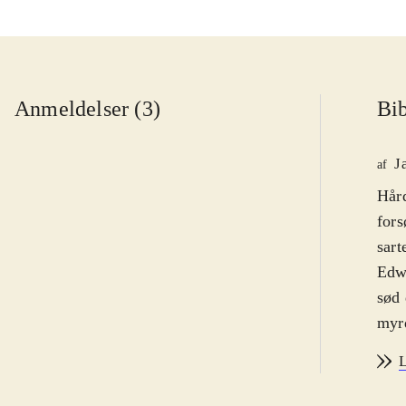
Anmeldelser (3)
Bib
J
af
Hård
fors
sart
Edwa
sød 
myrd
fæng
L
dybt
et k