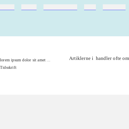
ebøger
ridning
hestesygdomme
vokal
sygdomme
Artiklerne i
handler ofte om
lorem ipsum dolor sit amet ...
Tidsskrift