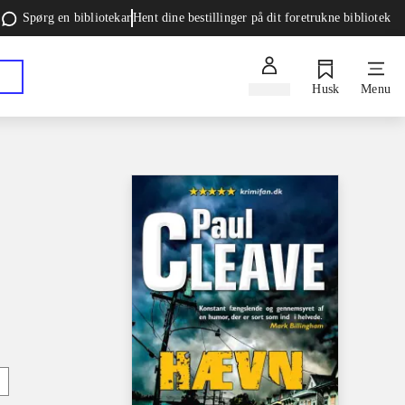
Spørg en bibliotekar
Hent dine bestillinger på dit foretrukne bibliotek
Log ind
Husk
Menu