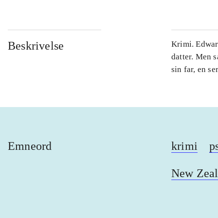
Beskrivelse
Krimi. Edward
datter. Men 
sin far, en se
Emneord
krimi
p
New Zea