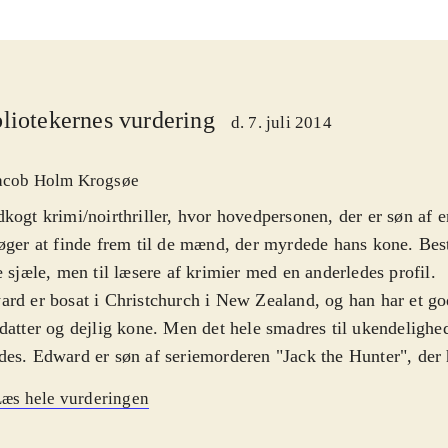
liotekernes vurdering
d. 7. juli 2014
acob Holm Krogsøe
kogt krimi/noirthriller, hvor hovedpersonen, der er søn af e
øger at finde frem til de mænd, der myrdede hans kone. Bes
e sjæle, men til læsere af krimier med en anderledes profil
.
rd er bosat i Christchurch i New Zealand, og han har et godt
datter og dejlig kone. Men det hele smadres til ukendelighe
es. Edward er søn af seriemorderen "Jack the Hunter", der h
sel de sidste tyve år, og for at komme til bunds i sagen, 
æs hele vurderingen
 ned i sine egne morderiske gener. Romanen skifter mellem 
lassisk noirtræk, og en tredjepersonsfortæller. Der er krimi