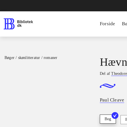
Forside
B
Bøger / skønlitteratur / romaner
Hæv
Del af
Theodore
Paul Cleave
Bog