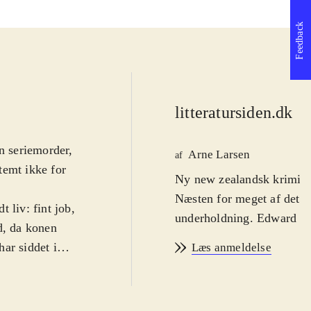
Feedback
litteratursiden.dk
d
n seriemorder,
Arne Larsen
af
temt ikke for
Ny new zealandsk krimi a
Næsten for meget af det 
 liv: fint job,
underholdning. Edward Hun
d, da konen
ar siddet i
Læs anmeldelse
må Edward dykke
jeg-fortælleren,
træk med