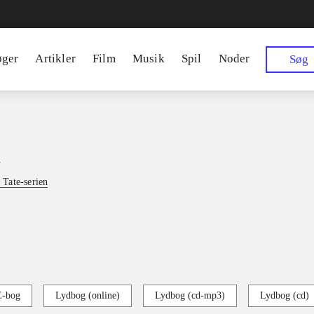
øger
Artikler
Film
Musik
Spil
Noder
Søg
n
 Tate-serien
E-bog
Lydbog (online)
Lydbog (cd-mp3)
Lydbog (cd)