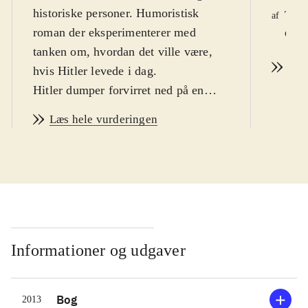
historiske personer. Humoristisk
Tho
af
roman der eksperimenterer med
d. 6
tanken om, hvordan det ville være,
Læs
hvis Hitler levede i dag
.
Hitler dumper forvirret ned på en
byggeplads i Berlin i 2011. Han kan
Læs hele vurderingen
svagt huske, at han sidst befandt sig i
førerbunkeren. Omstillingen til livet i
det 21. århundrede er ikke ligefrem
nemt, men ved lidt af et tilfælde
bliver Hitlers komiske talent spottet,
og han bliver derfor involveret i et
reality tv-show. Medierne er vilde
Informationer og udgaver
med den aparte særling med de
rabiate holdninger, og seertallene
Bog
2013
bare vokser og vokser. Således er