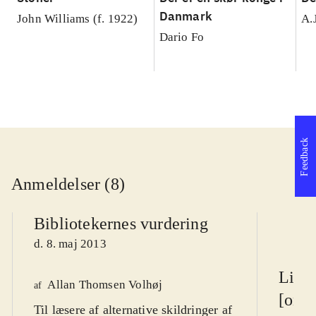
Danmark
John Williams (f. 1922)
A.
Dario Fo
Feedback
Anmeldelser (8)
Bibliotekernes vurdering
d. 8. maj 2013
Litte
Allan Thomsen Volhøj
af
[onli
Til læsere af alternative skildringer af