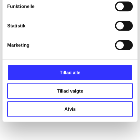
Funktionelle
Artikler
Statistik
Alle registrerede artikler fordelt på udgivelser
Marketing
...
...
Tillad alle
Tillad valgte
...
Afvis
...
...