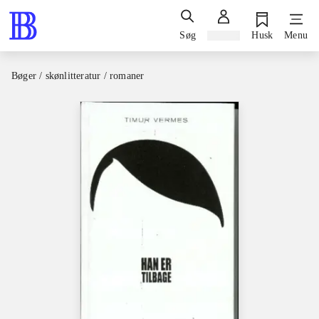
Søg
Log ind
Husk
Menu
Bøger / skønlitteratur / romaner