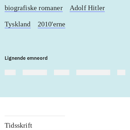
biografiske romaner
Adolf Hitler
Tyskland
2010'erne
Lignende emneord
heste
børnebøger
ridning
hestesygdomme
vokal
Tidsskrift