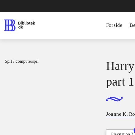
Forside
B
Spil / computerspil
Harry
part 1
Joanne K. R
Playstation 3