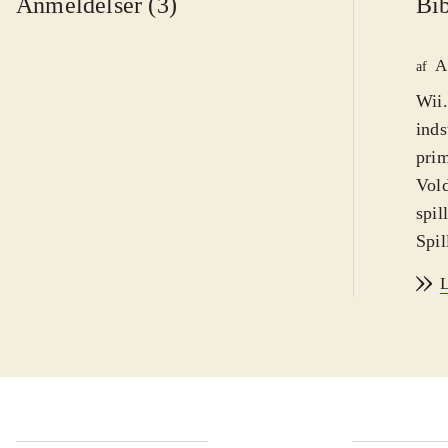
Anmeldelser (3)
Bib
A
af
Wii.
inds
prim
Vold
spil
Spil
hand
L
inte
ikke
hist
hvor
styr
kamp