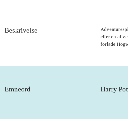
Beskrivelse
Adventurespi
eller en af v
forlade Hogwa
Emneord
Harry Pot