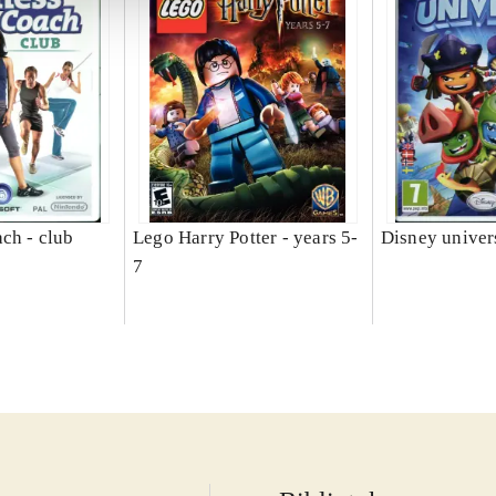
ch - club
Lego Harry Potter - years 5-
Disney univer
7