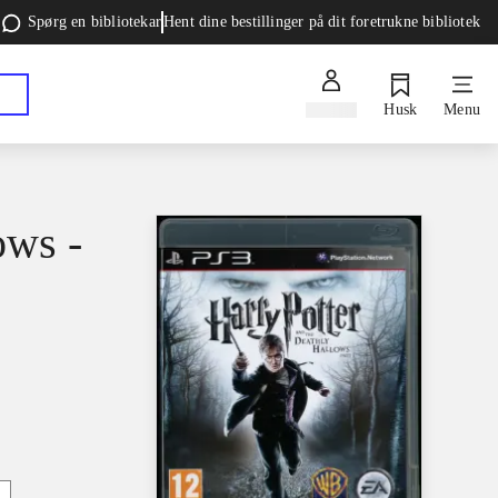
Spørg en bibliotekar
Hent dine bestillinger på dit foretrukne bibliotek
Log ind
Husk
Menu
ows -