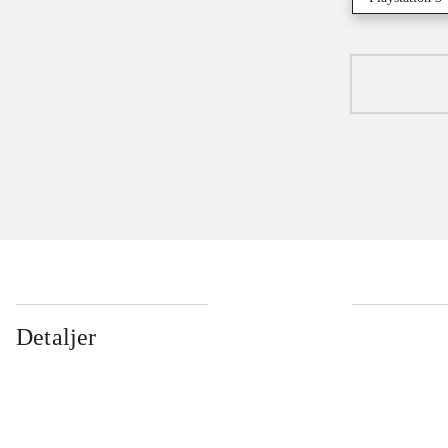
Detaljer
...
...
...
...