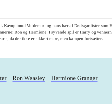
l. Kæmp imod Voldemort og hans hær af Dødsgardister som H
ennerne: Ron og Hermione. I syvende spil er Harry og vennerne
rts, da der ikke er sikkert mere, men kampen fortsætter.
ter
Ron Weasley
Hermione Granger