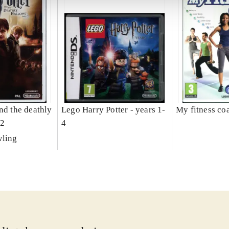
nd the deathly
Lego Harry Potter - years 1-
My fitness coa
 2
4
wling