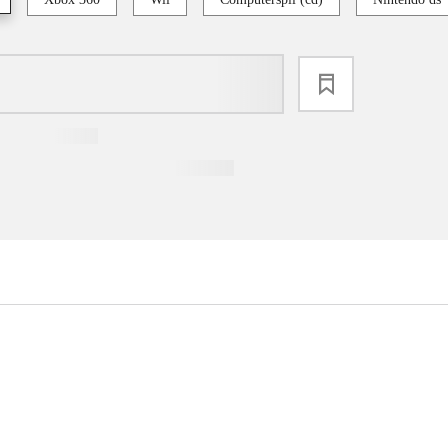
loading
...
...
...
...
...
...