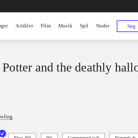
øger
Artikler
Film
Musik
Spil
Noder
Søg
 Potter and the deathly hall
owling
Xbox 360
Wii
Computerspil (cd)
Nintendo ds