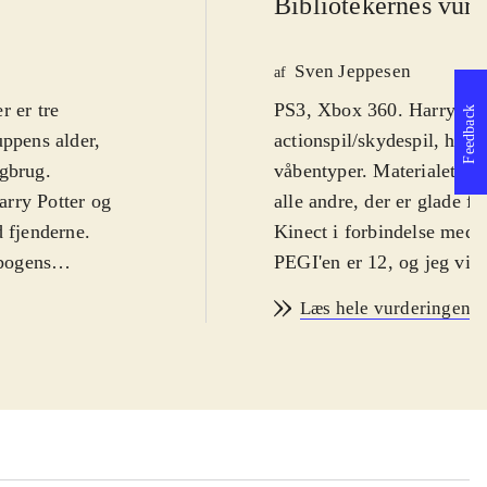
Bibliotekernes vurd
Sven Jeppesen
af
r er tre
PS3, Xbox 360. Harry Potte
Feedback
uppens alder,
actionspil/skydespil, hvor
ogbrug
.
våbentyper. Materialet he
arry Potter og
alle andre, der er glade f
d fjenderne.
Kinect i forbindelse med X
 bogens
PEGI'en er 12, og jeg vil 
 bliver næsten
Harry, Ron og Hermione e
Læs hele vurderingen
erson derude, der
trygge skolemiljø efter D
pillet springer
bekæmpe årsagerne til den
nkelte scener,
skyde på Voltemorts medlø
wiimoten og
"Stupefy!". I både Xbox 3
ist, både i
tredjeperson-skyder og før
spillere ikke foregå via 