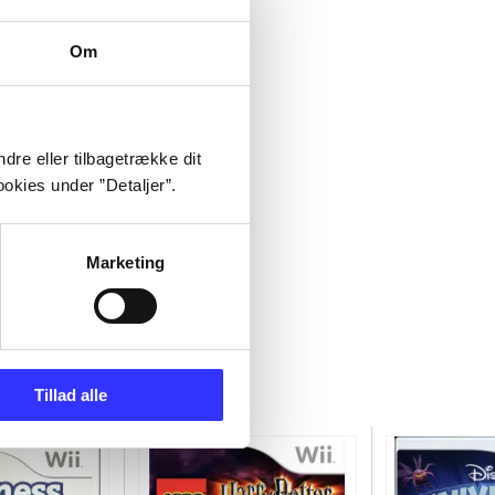
Om
dre eller tilbagetrække dit
okies under ”Detaljer”.
Marketing
Tillad alle