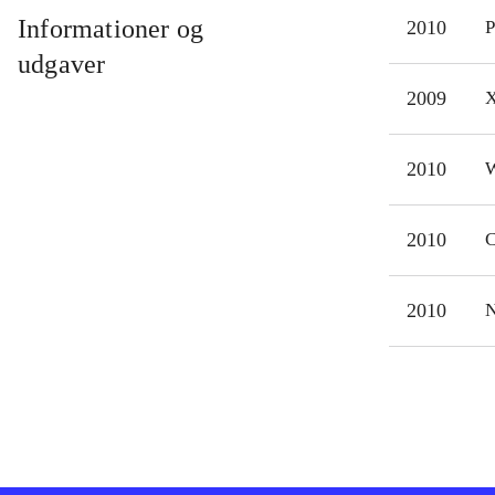
usyn
Informationer og
2010
P
er e
udgaver
Genr
2009
X
være
Bort
2010
W
Det 
udsa
2010
C
2010
N