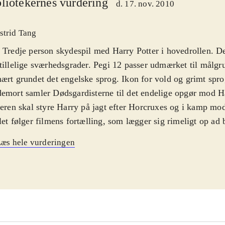
liotekernes vurdering
d. 17. nov. 2010
strid Tang
 Tredje person skydespil med Harry Potter i hovedrollen. De
tillelige sværhedsgrader. Pegi 12 passer udmærket til målgr
ært grundet det engelske sprog. Ikon for vold og grimt spr
emort samler Dødsgardisterne til det endelige opgør mod H
leren skal styre Harry på jagt efter Horcruxes og i kamp mo
let følger filmens fortælling, som lægger sig rimeligt op ad
lingsforløb, men hvor både film og bog fortæller historien,
æs hele vurderingen
t fortalt eller forklaret i spillet. Skulle der være en enkelt p
 ved hvad Horcruxes er, får de det ikke at vide i dette spil. S
orien over og går direkte fra kamp til kamp, kun afbrudt af e
 man skal snige sig rundt. Spilleren sigter og skyder med 
er Harry med nunchucken. Både bevægelse og sigte er upræc
scenerne og der, hvor Harry skal snige sig af sted under