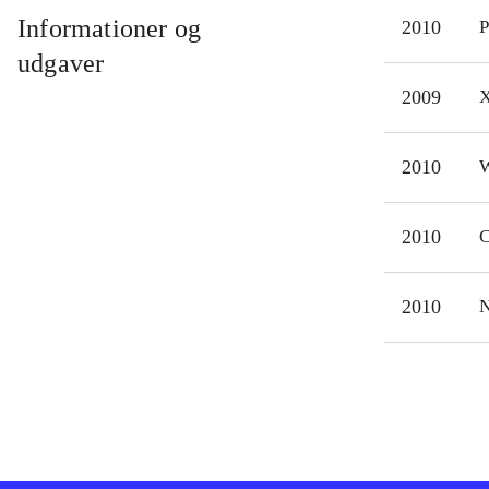
usyn
Informationer og
2010
P
er e
udgaver
Genr
2009
X
være
Bort
2010
W
Det 
udsa
2010
C
2010
N