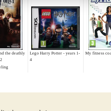
nd the deathly
Lego Harry Potter - years 1-
My fitness coa
 2
4
wling