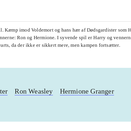
l. Kæmp imod Voldemort og hans hær af Dødsgardister som H
ennerne: Ron og Hermione. I syvende spil er Harry og vennerne
rts, da der ikke er sikkert mere, men kampen fortsætter.
ter
Ron Weasley
Hermione Granger