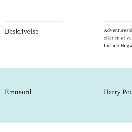
Beskrivelse
Adventurespi
eller en af v
forlade Hogwa
Emneord
Harry Pot