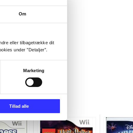
Om
dre eller tilbagetrække dit
okies under ”Detaljer”.
Marketing
Tillad alle