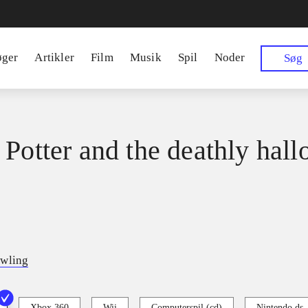
øger
Artikler
Film
Musik
Spil
Noder
Søg
 Potter and the deathly hall
owling
Xbox 360
Wii
Computerspil (cd)
Nintendo ds