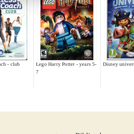
ch - club
Lego Harry Potter - years 5-
Disney univer
7