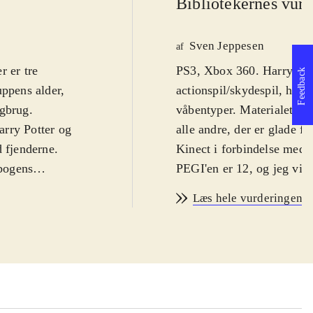
Bibliotekernes vurd
Sven Jeppesen
af
r er tre
PS3, Xbox 360. Harry Potte
Feedback
uppens alder,
actionspil/skydespil, hvor
ogbrug
.
våbentyper. Materialet he
arry Potter og
alle andre, der er glade f
d fjenderne.
Kinect i forbindelse med X
 bogens
PEGI'en er 12, og jeg vil 
 bliver næsten
Harry, Ron og Hermione e
Læs hele vurderingen
erson derude, der
trygge skolemiljø efter D
pillet springer
bekæmpe årsagerne til den
nkelte scener,
skyde på Voltemorts medlø
wiimoten og
"Stupefy!". I både Xbox 3
ist, både i
tredjeperson-skyder og før
spillere ikke foregå via 