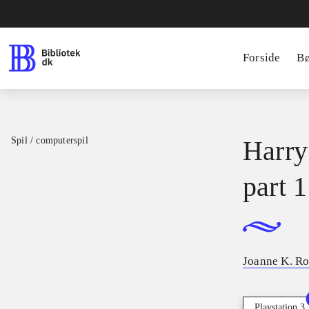
Forside
B
Spil / computerspil
Harry
part 1
Joanne K. R
Playstation 3