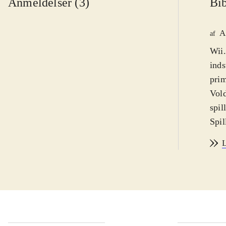
Anmeldelser (3)
Bib
A
af
Wii.
inds
prim
Vold
spil
Spil
hand
L
inte
ikke
hist
hvor
styr
kamp