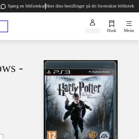
Spørg en bibliotekar
Hent dine bestillinger på dit foretrukne bibliotek
Log ind
Husk
Menu
ows -