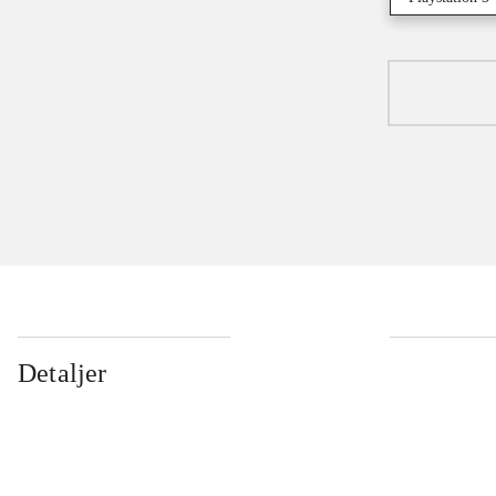
Detaljer
...
...
...
...