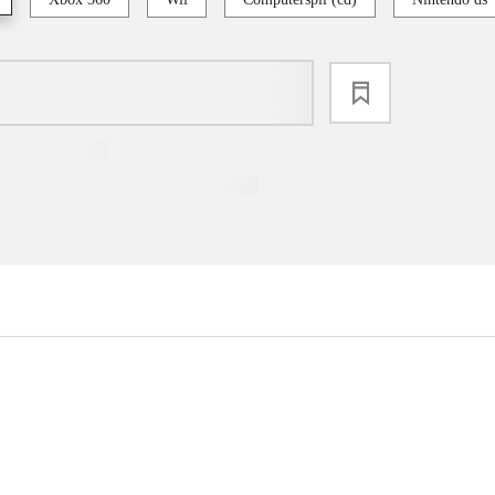
loading
...
...
...
...
...
...