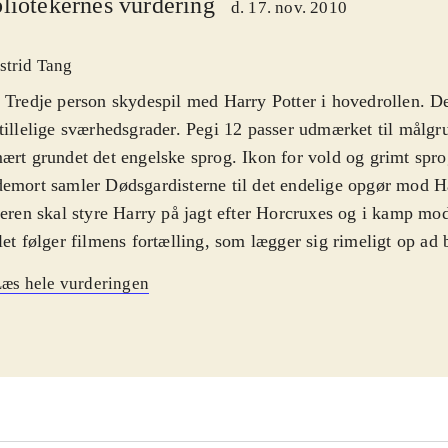
liotekernes vurdering
d. 17. nov. 2010
strid Tang
 Tredje person skydespil med Harry Potter i hovedrollen. De
tillelige sværhedsgrader. Pegi 12 passer udmærket til målgr
ært grundet det engelske sprog. Ikon for vold og grimt spr
emort samler Dødsgardisterne til det endelige opgør mod H
leren skal styre Harry på jagt efter Horcruxes og i kamp mo
let følger filmens fortælling, som lægger sig rimeligt op ad
lingsforløb, men hvor både film og bog fortæller historien,
æs hele vurderingen
t fortalt eller forklaret i spillet. Skulle der være en enkelt p
 ved hvad Horcruxes er, får de det ikke at vide i dette spil. S
orien over og går direkte fra kamp til kamp, kun afbrudt af e
 man skal snige sig rundt. Spilleren sigter og skyder med 
er Harry med nunchucken. Både bevægelse og sigte er upræc
scenerne og der, hvor Harry skal snige sig af sted under