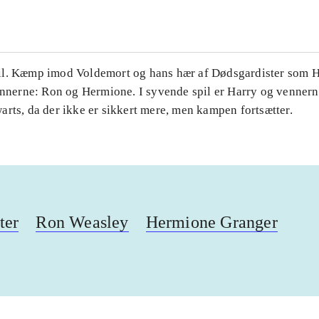
l. Kæmp imod Voldemort og hans hær af Dødsgardister som H
ennerne: Ron og Hermione. I syvende spil er Harry og vennerne
rts, da der ikke er sikkert mere, men kampen fortsætter.
ter
Ron Weasley
Hermione Granger