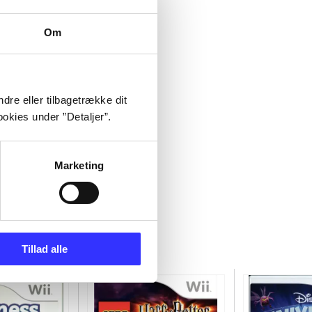
Om
dre eller tilbagetrække dit
okies under ”Detaljer”.
Marketing
Tillad alle