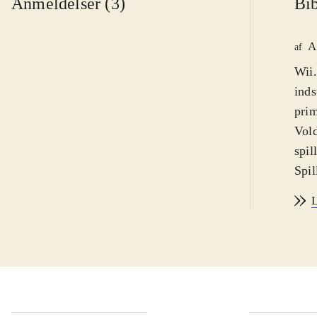
Anmeldelser (3)
Bib
A
af
Wii.
inds
prim
Vold
spil
Spil
hand
L
inte
ikke
hist
hvor
styr
kamp