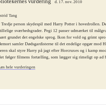
liotekernes vurdering
d. 17. nov. 2010
strid Tang
 Tredje person skydespil med Harry Potter i hovedrollen. De
tillelige sværhedsgrader. Pegi 12 passer udmærket til målgr
ært grundet det engelske sprog. Ikon for vold og grimt spr
emort samler Dødsgardisterne til det endelige opgør mod H
leren skal styre Harry på jagt efter Horcruxes og i kamp mo
let følger filmens fortælling, som lægger sig rimeligt op ad
lingsforløb, men hvor både film og bog fortæller historien,
æs hele vurderingen
t fortalt eller forklaret i spillet. Skulle der være en enkelt p
 ved hvad Horcruxes er, får de det ikke at vide i dette spil. S
orien over og går direkte fra kamp til kamp, kun afbrudt af e
 man skal snige sig rundt. Spilleren sigter og skyder med 
er Harry med nunchucken. Både bevægelse og sigte er upræc
scenerne og der, hvor Harry skal snige sig af sted under