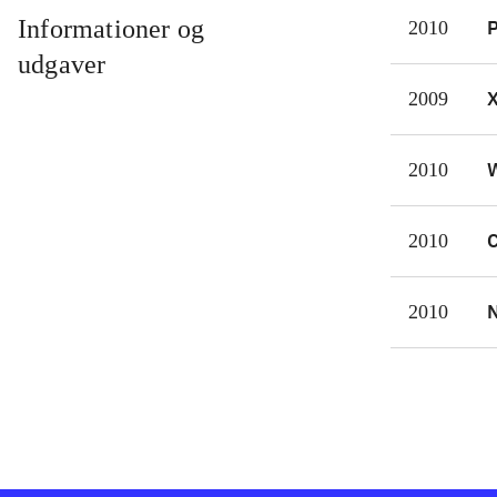
usyn
Informationer og
P
2010
er e
udgaver
Genr
2009
være
Bort
W
2010
Det 
udsa
C
2010
N
2010