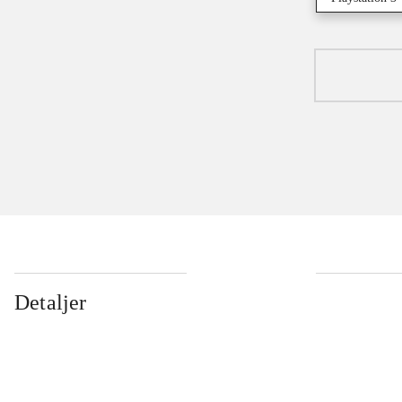
Detaljer
...
...
...
...