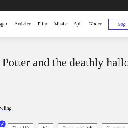
øger
Artikler
Film
Musik
Spil
Noder
Søg
 Potter and the deathly hall
owling
Xbox 360
Wii
Computerspil (cd)
Nintendo ds