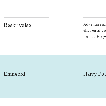
Beskrivelse
Adventurespi
eller en af v
forlade Hogwa
Emneord
Harry Pot