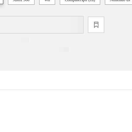
loading
...
...
...
...
...
...