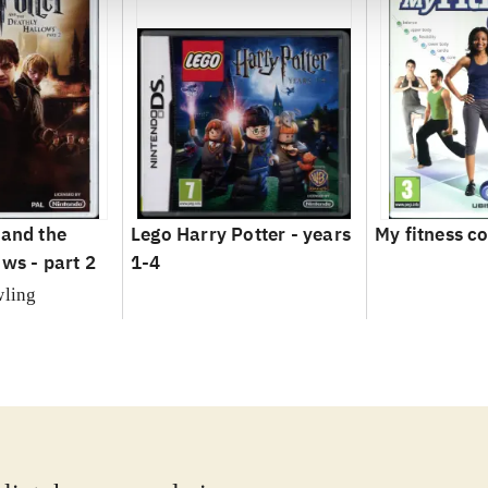
 and the
Lego Harry Potter - years
My fitness c
ws - part 2
1-4
wling