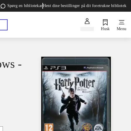
Spørg en bibliotekar
Hent dine bestillinger på dit foretrukne bibliotek
Log ind
Husk
Menu
ows -