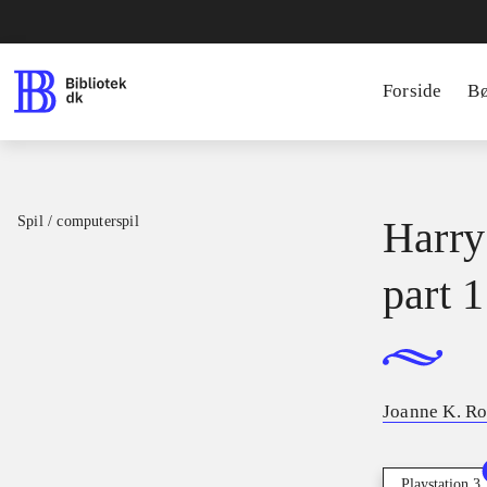
Forside
B
Spil / computerspil
Harry
part 1
Joanne K. R
Playstation 3