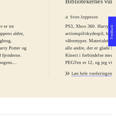
Bibliotekernes vurd
Sven Jeppesen
af
r er tre
PS3, Xbox 360. Harry Potte
Feedback
uppens alder,
actionspil/skydespil, hvor
ogbrug
.
våbentyper. Materialet he
arry Potter og
alle andre, der er glade f
d fjenderne.
Kinect i forbindelse med X
 bogens
PEGI'en er 12, og jeg vil 
 bliver næsten
Harry, Ron og Hermione e
Læs hele vurderingen
erson derude, der
trygge skolemiljø efter D
pillet springer
bekæmpe årsagerne til den
nkelte scener,
skyde på Voltemorts medlø
wiimoten og
"Stupefy!". I både Xbox 3
ist, både i
tredjeperson-skyder og før
spillere ikke foregå via 