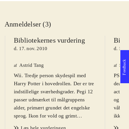
Anmeldelser (3)
Bibliotekernes vurdering
Bibli
d. 17. nov. 2010
d. 17. 
Feedback
Astrid Tang
Sven
af
af
Wii. Tredje person skydespil med
PS3, X
Harry Potter i hovedrollen. Der er tre
deathly
indstillelige sværhedsgrader. Pegi 12
actions
passer udmærket til målgruppens
og besv
alder, primært grundet det engelske
våbent
sprog. Ikon for vold og grimt
ikke ku
sprogbrug
.
også al
Læs hele vurderingen
Læs