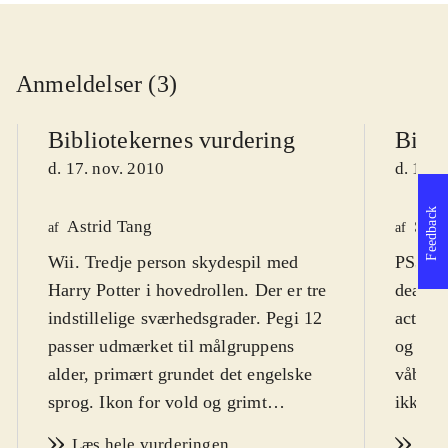
Anmeldelser (3)
Bibliotekernes vurdering
Bibli
d. 17. nov. 2010
d. 17. 
Feedback
Astrid Tang
Sven
af
af
Wii. Tredje person skydespil med
PS3, X
Harry Potter i hovedrollen. Der er tre
deathly
indstillelige sværhedsgrader. Pegi 12
actions
passer udmærket til målgruppens
og besv
alder, primært grundet det engelske
våbent
sprog. Ikon for vold og grimt
ikke ku
sprogbrug
.
også al
Læs hele vurderingen
Læs