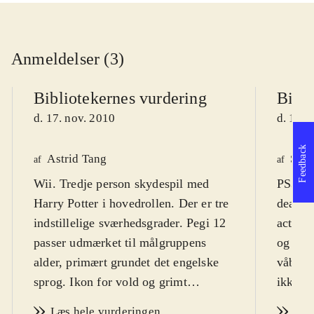
Anmeldelser (3)
Bibliotekernes vurdering
Bibli
d. 17. nov. 2010
d. 17. 
Feedback
Astrid Tang
Sven
af
af
Wii. Tredje person skydespil med
PS3, X
Harry Potter i hovedrollen. Der er tre
deathly
indstillelige sværhedsgrader. Pegi 12
actions
passer udmærket til målgruppens
og besv
alder, primært grundet det engelske
våbent
sprog. Ikon for vold og grimt
ikke ku
sprogbrug
.
også al
Læs hele vurderingen
Læs