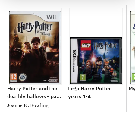
Harry Potter and the
Lego Harry Potter -
My
deathly hallows - part
years 1-4
2
Joanne K. Rowling