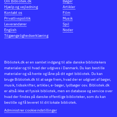
Om Bibliotek.dk
Bøger
inde i vægge o.l
.
Harry
Hjælp og vejledning
Artikler
Genremæssigt skiller dette spil
mere a
Kontakt os
Film
sig ud fra de øvrige Harry
Desvæ
Privatlivspolitik
Musik
Leverandører
Spil
Potter-spil, ved at være 3
den m
English
Noder
persons skydespil, mens de
genne
Tilgængelighedserklæring
øvrige spil er action- og
andre 
adventurespil. Bortset fra det er
Harry
universet genkendeligt, om end
Dette 
mere dystert end tidligere
.
end de
Bibliotek.dk er en samlet indgang til alle danske bibliotekers
materialer og til hvad der udgives i Danmark. Du kan bestille
Det er en kendt sag, at
spil.
materialer og så hente og låne på dit eget bibliotek. Du kan
spilmatiseringer sjældent er
tryll
bruge Bibliotek.dk til at søge frem, hvad der er udgivet af bøger,
gode. Dette spil bekræfter
Ron o
musik, tidsskrifter, artikler, e-bøger, lydbøger osv. Bibliotek.dk
udsagnet og ligger
(som 
er altså ikke et fysisk bibliotek, men en database og service over
hvad der findes på danske offentlige biblioteker, som du kan
kvalitetsmæssigt under middel
.
Voltem
bestille og få leveret til dit lokale bibliotek.
dødsga
Administrer cookieindstillinger
årsage