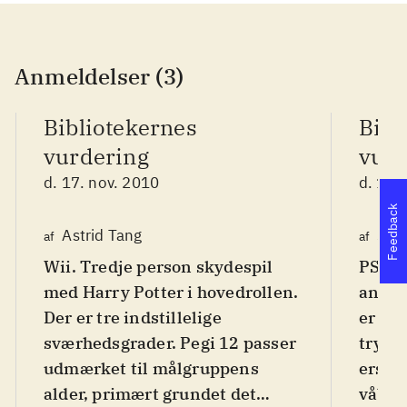
Anmeldelser (3)
Bibliotekernes
Bibl
vurdering
vurd
d. 17. nov. 2010
d. 17.
Feedback
Astrid Tang
Sve
af
af
Wii. Tredje person skydespil
PS3, 
med Harry Potter i hovedrollen.
and th
Der er tre indstillelige
er et 
sværhedsgrader. Pegi 12 passer
tryll
udmærket til målgruppens
ersta
alder, primært grundet det
våben