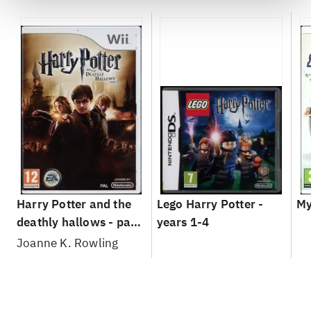
Harry Potter and the
Lego Harry Potter -
My
deathly hallows - part
years 1-4
2
Joanne K. Rowling