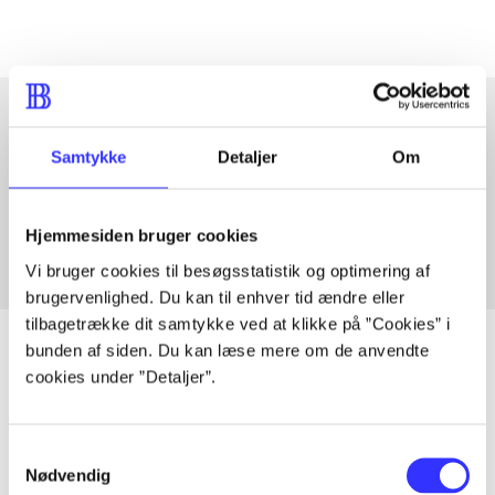
Samtykke
Detaljer
Om
Artikler med samme emner
Fra
Hjemmesiden bruger cookies
Vi bruger cookies til besøgsstatistik og optimering af
brugervenlighed. Du kan til enhver tid ændre eller
tilbagetrække dit samtykke ved at klikke på ”Cookies” i
bunden af siden. Du kan læse mere om de anvendte
cookies under ”Detaljer”.
Artikler
Alle registrerede artikler fordelt på udgivelser
Samtykkevalg
Nødvendig