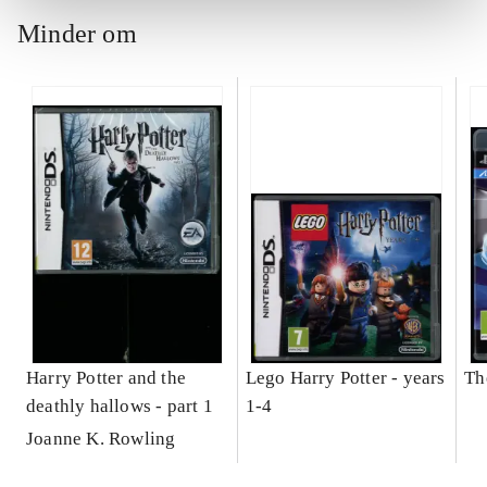
Minder om
Harry Potter and the
Lego Harry Potter - years
Th
deathly hallows - part 1
1-4
Joanne K. Rowling