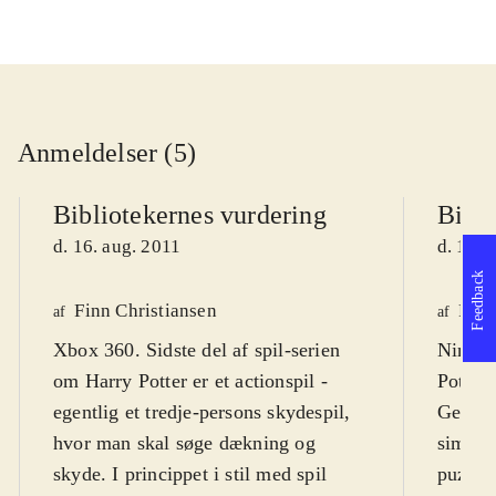
Anmeldelser (5)
Bibliotekernes vurdering
Bibli
d. 16. aug. 2011
d. 16. 
Feedback
Finn Christiansen
Finn
af
af
Xbox 360. Sidste del af spil-serien
Ninten
om Harry Potter er et actionspil -
Potter
egentlig et tredje-persons skydespil,
Genrem
hvor man skal søge dækning og
simpler
skyde. I princippet i stil med spil
puzzle