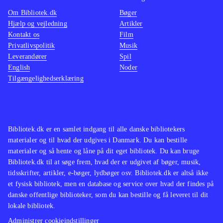
I sammenligning med del 1, er del 2
man tro
Om Bibliotek.dk
Bøger
bedre, men skydespilsgenren har
spille
Hjælp og vejledning
Artikler
utallige titler, som er bedre på alle
naturli
Kontakt os
Film
fronter
.
histori
Privatlivspolitik
Musik
Leverandører
Spil
Spilserien med Harry Potter ender
de trof
English
Noder
med et spil under middel af
DS
.
Tilgængelighedserklæring
kvalitetsskalaen. Der er bestemt
Spil me
lyspunkter, og hardcore Harry Potter-
lånt me
spil-fans vil formentlig elske at
helt si
gennemføre den sidste kamp mod
spillem
Bibliotek.dk er en samlet indgang til alle danske bibliotekers
materialer og til hvad der udgives i Danmark. Du kan bestille
Voldemort. Men de fleste vil nok
ikke
.
materialer og så hente og låne på dit eget bibliotek. Du kan bruge
give op på halvvejen
.
Bibliotek.dk til at søge frem, hvad der er udgivet af bøger, musik,
tidsskrifter, artikler, e-bøger, lydbøger osv. Bibliotek.dk er altså ikke
et fysisk bibliotek, men en database og service over hvad der findes på
danske offentlige biblioteker, som du kan bestille og få leveret til dit
lokale bibliotek.
Administrer cookieindstillinger