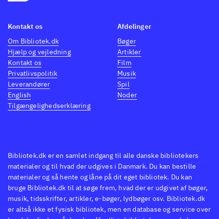
egenskaber som de typiske
men de
våben i skydespil. Og endelig er
ære. 
Kontakt os
Afdelinger
Harrys teleport-besværgelse en
er spi
Om Bibliotek.dk
Bøger
sjov tilføjelse, som giver de
et pr
Hjælp og vejledning
Artikler
sidste kampe mod Voldemort
giver
Kontakt os
Film
noget kompleksitet. Kinect-
realit
Privatlivspolitik
Musik
Leverandører
Spil
supporten fra del 1 er undladt i
Death
English
Noder
nærværende spil
.
lignen
Tilgængelighedserklæring
I sammenligning med del 1, er
anels
del 2 bedre, men
afvek
skydespilsgenren har utallige
trods 
titler, som er bedre på alle
at spi
Bibliotek.dk er en samlet indgang til alle danske bibliotekers
materialer og til hvad der udgives i Danmark. Du kan bestille
fronter
.
mangl
materialer og så hente og låne på dit eget bibliotek. Du kan
Spilserien med Harry Potter
endeli
bruge Bibliotek.dk til at søge frem, hvad der er udgivet af bøger,
ender med et spil under middel
om Har
musik, tidsskrifter, artikler, e-bøger, lydbøger osv. Bibliotek.dk
af kvalitetsskalaen. Der er
trofas
er altså ikke et fysisk bibliotek, men en database og service over