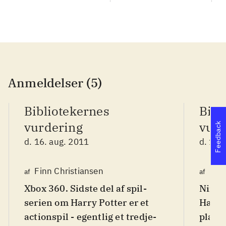
Anmeldelser (5)
Bibliotekernes
Bibl
vurdering
vurd
Feedback
d. 16. aug. 2011
d. 16.
Finn Christiansen
Finn
af
af
Xbox 360. Sidste del af spil-
Ninten
serien om Harry Potter er et
Harry
actionspil - egentlig et tredje-
platf