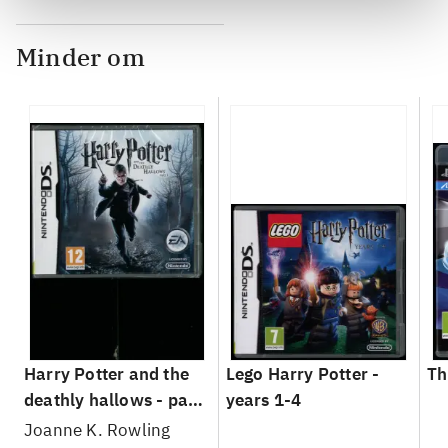
Minder om
Harry Potter and the
Lego Harry Potter -
Th
deathly hallows - part
years 1-4
1
Joanne K. Rowling