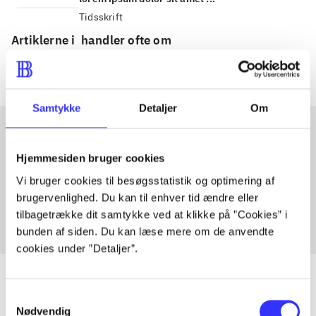
Tidsskrift
Artiklerne i
handler ofte om
Samtykke
Detaljer
Om
Artikler med samme emner
Hjemmesiden bruger cookies
Vi bruger cookies til besøgsstatistik og optimering af
Fra
brugervenlighed. Du kan til enhver tid ændre eller
tilbagetrække dit samtykke ved at klikke på ”Cookies” i
bunden af siden. Du kan læse mere om de anvendte
cookies under ”Detaljer”.
Samtykkevalg
Nødvendig