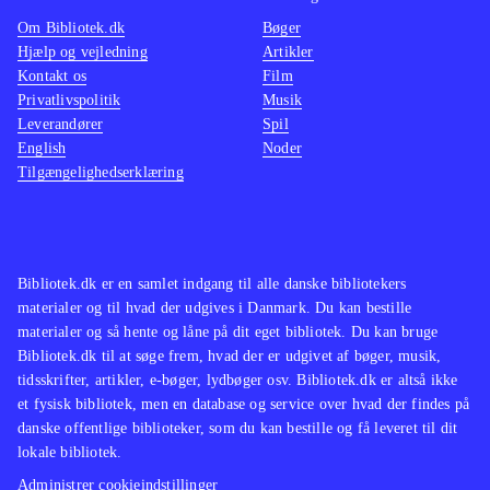
I sammenligning med del 1, er del 2
man tro
Om Bibliotek.dk
Bøger
bedre, men skydespilsgenren har
spille
Hjælp og vejledning
Artikler
utallige titler, som er bedre på alle
naturli
Kontakt os
Film
fronter
.
histori
Privatlivspolitik
Musik
Leverandører
Spil
Spilserien med Harry Potter ender
de trof
English
Noder
med et spil under middel af
DS
.
Tilgængelighedserklæring
kvalitetsskalaen. Der er bestemt
Spil me
lyspunkter, og hardcore Harry Potter-
lånt me
spil-fans vil formentlig elske at
helt si
gennemføre den sidste kamp mod
spillem
Bibliotek.dk er en samlet indgang til alle danske bibliotekers
materialer og til hvad der udgives i Danmark. Du kan bestille
Voldemort. Men de fleste vil nok
ikke
.
materialer og så hente og låne på dit eget bibliotek. Du kan bruge
give op på halvvejen
.
Bibliotek.dk til at søge frem, hvad der er udgivet af bøger, musik,
tidsskrifter, artikler, e-bøger, lydbøger osv. Bibliotek.dk er altså ikke
et fysisk bibliotek, men en database og service over hvad der findes på
danske offentlige biblioteker, som du kan bestille og få leveret til dit
lokale bibliotek.
Administrer cookieindstillinger