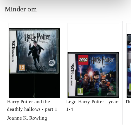
Minder om
Harry Potter and the
Lego Harry Potter - years
Th
deathly hallows - part 1
1-4
Joanne K. Rowling