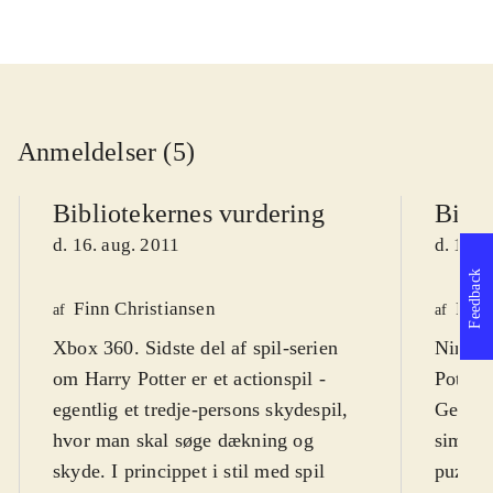
Anmeldelser (5)
Bibliotekernes vurdering
Bibli
d. 16. aug. 2011
d. 16. 
Feedback
Finn Christiansen
Finn
af
af
Xbox 360. Sidste del af spil-serien
Ninten
om Harry Potter er et actionspil -
Potter
egentlig et tredje-persons skydespil,
Genrem
hvor man skal søge dækning og
simpler
skyde. I princippet i stil med spil
puzzle