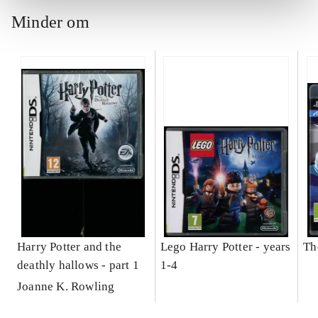
Minder om
Harry Potter and the
Lego Harry Potter - years
Th
deathly hallows - part 1
1-4
Joanne K. Rowling