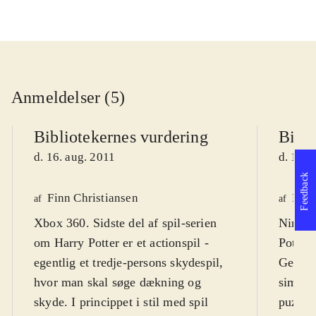
Anmeldelser (5)
Bibliotekernes vurdering
Bibli
d. 16. aug. 2011
d. 16. 
Feedback
Finn Christiansen
Finn
af
af
Xbox 360. Sidste del af spil-serien
Ninten
om Harry Potter er et actionspil -
Potter
egentlig et tredje-persons skydespil,
Genrem
hvor man skal søge dækning og
simpler
skyde. I princippet i stil med spil
puzzle