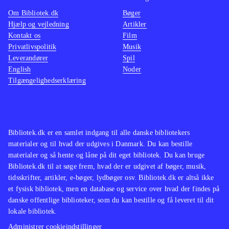
I sammenligning med del 1, er del 2
man tro
Om Bibliotek.dk
Bøger
bedre, men skydespilsgenren har
spille
Hjælp og vejledning
Artikler
utallige titler, som er bedre på alle
naturli
Kontakt os
Film
fronter
.
histori
Privatlivspolitik
Musik
Leverandører
Spil
Spilserien med Harry Potter ender
de trof
English
Noder
med et spil under middel af
DS
.
Tilgængelighedserklæring
kvalitetsskalaen. Der er bestemt
Spil me
lyspunkter, og hardcore Harry Potter-
lånt me
spil-fans vil formentlig elske at
helt si
gennemføre den sidste kamp mod
spillem
Bibliotek.dk er en samlet indgang til alle danske bibliotekers
materialer og til hvad der udgives i Danmark. Du kan bestille
Voldemort. Men de fleste vil nok
ikke
.
materialer og så hente og låne på dit eget bibliotek. Du kan bruge
give op på halvvejen
.
Bibliotek.dk til at søge frem, hvad der er udgivet af bøger, musik,
tidsskrifter, artikler, e-bøger, lydbøger osv. Bibliotek.dk er altså ikke
et fysisk bibliotek, men en database og service over hvad der findes på
danske offentlige biblioteker, som du kan bestille og få leveret til dit
lokale bibliotek.
Administrer cookieindstillinger