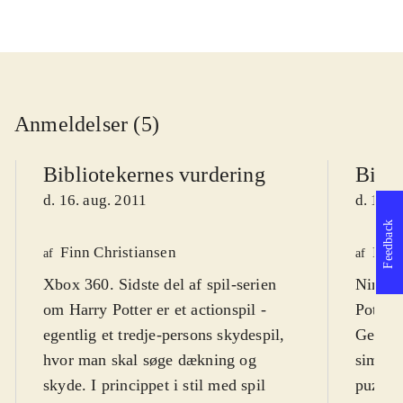
Anmeldelser (5)
Bibliotekernes vurdering
Bibli
d. 16. aug. 2011
d. 16. 
Feedback
Finn Christiansen
Finn
af
af
Xbox 360. Sidste del af spil-serien
Ninten
om Harry Potter er et actionspil -
Potter
egentlig et tredje-persons skydespil,
Genrem
hvor man skal søge dækning og
simpler
skyde. I princippet i stil med spil
puzzle