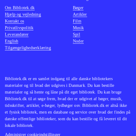
I sammenligning med del 1, er del 2
man tro
Om Bibliotek.dk
Bøger
bedre, men skydespilsgenren har
spille
Hjælp og vejledning
Artikler
utallige titler, som er bedre på alle
naturli
Kontakt os
Film
fronter
.
histori
Privatlivspolitik
Musik
Leverandører
Spil
Spilserien med Harry Potter ender
de trof
English
Noder
med et spil under middel af
DS
.
Tilgængelighedserklæring
kvalitetsskalaen. Der er bestemt
Spil me
lyspunkter, og hardcore Harry Potter-
lånt me
spil-fans vil formentlig elske at
helt si
gennemføre den sidste kamp mod
spillem
Bibliotek.dk er en samlet indgang til alle danske bibliotekers
materialer og til hvad der udgives i Danmark. Du kan bestille
Voldemort. Men de fleste vil nok
ikke
.
materialer og så hente og låne på dit eget bibliotek. Du kan bruge
give op på halvvejen
.
Bibliotek.dk til at søge frem, hvad der er udgivet af bøger, musik,
tidsskrifter, artikler, e-bøger, lydbøger osv. Bibliotek.dk er altså ikke
et fysisk bibliotek, men en database og service over hvad der findes på
danske offentlige biblioteker, som du kan bestille og få leveret til dit
lokale bibliotek.
Administrer cookieindstillinger