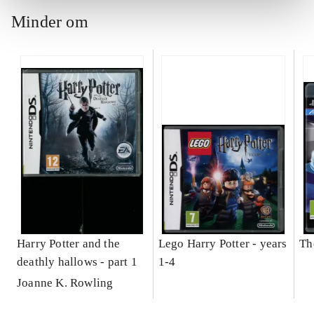
Minder om
Harry Potter and the
Lego Harry Potter - years
Th
deathly hallows - part 1
1-4
Joanne K. Rowling