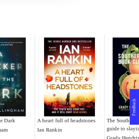
Feedback
he Dark
A heart full of headstones
The Southern 
guide to slay
gham
Ian Rankin
Grady Hendri