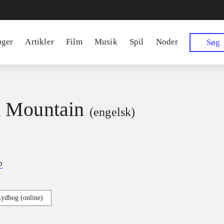
øger
Artikler
Film
Musik
Spil
Noder
Søg
 Mountain
(engelsk)
b
Lydbog (online)