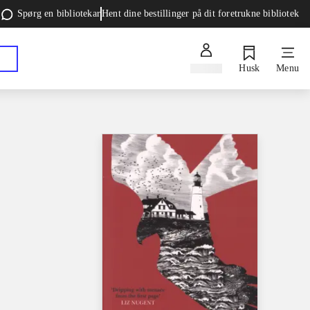
Spørg en bibliotekar
Hent dine bestillinger på dit foretrukne bibliotek
Log ind
Husk
Menu