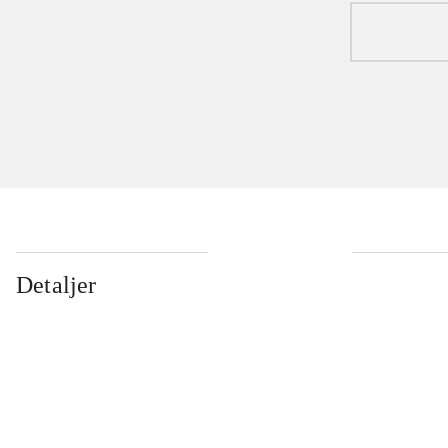
Detaljer
...
...
...
...