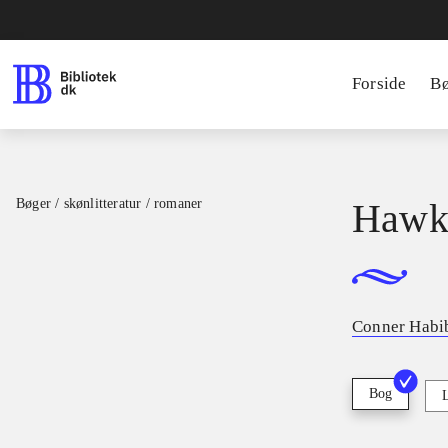
Forside
B
Bøger / skønlitteratur / romaner
Hawk
Conner Habi
Bog