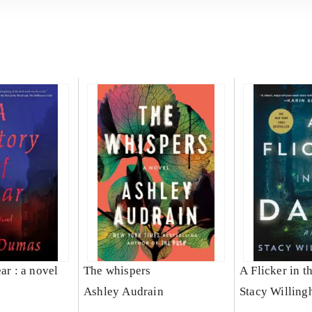
ear : a novel
The whispers
A Flicker in t
Ashley Audrain
Stacy Willin