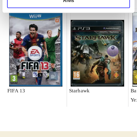
Afvis
FIFA 13
Starhawk
Ba
Ye