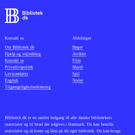
af kugler og eksplosioner lyder mest
som søm i en dåse, og det suppleres
af en underlig malplaceret pompøs
musik. Det eneste opløftende er, at
man kan spille op til 4 sammen,
Kontakt os
Afdelinger
hvilket fungerer fint, og at spillet kan
Om Bibliotek.dk
Bøger
Hjælp og vejledning
Artikler
spilles både med den almindelige
Kontakt os
Film
controller og med Playstation move
.
Privatlivspolitik
Musik
Spillet minder i både gameplay og
Leverandører
Spil
genre om Time crisis - razing storm,
English
Noder
Tilgængelighedserklæring
der dog trods en tynd historie og
middelmådig grafik formår at
antænde aftrækkerkløe og give
krudtsmag i mundvigene. Noget man
Bibliotek.dk er en samlet indgang til alle danske bibliotekers
ikke får i Heavy fire - Afghanistan
.
materialer og til hvad der udgives i Danmark. Du kan bestille
Måske kan spillet fungere som
materialer og så hente og låne på dit eget bibliotek. Du kan bruge