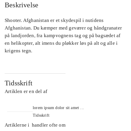
Beskrivelse
Shooter. Afghanistan er et skydespil i nutidens
Afghanistan. Du kæmper med geværer og håndgranater
på landjorden, fra kampvognens tag og på bagsædet af
en helikopter, alt imens du pløkker løs på alt og alle i
krigens tegn.
Tidsskrift
Artiklen er en del af
lorem ipsum dolor sit amet ...
Tidsskrift
Artiklerne i
handler ofte om