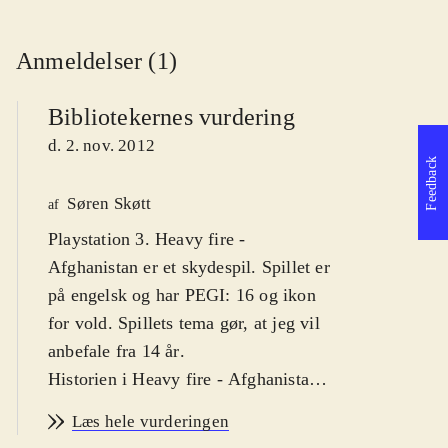
Anmeldelser (1)
Bibliotekernes vurdering
d. 2. nov. 2012
Feedback
Søren Skøtt
af
Playstation 3. Heavy fire -
Afghanistan er et skydespil. Spillet er
på engelsk og har PEGI: 16 og ikon
for vold. Spillets tema gør, at jeg vil
anbefale fra 14 år
.
Historien i Heavy fire - Afghanistan
er simpel; som marinesoldaten Will
Læs hele vurderingen
er man taget til Afghanistan for at