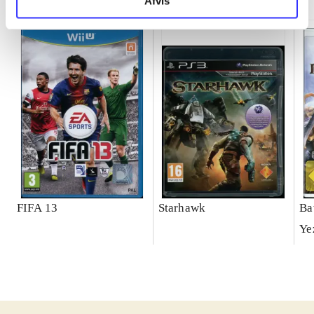
Afvis
FIFA 13
Starhawk
Ba
Ye