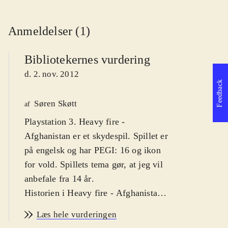
Anmeldelser (1)
Bibliotekernes vurdering
d. 2. nov. 2012
Feedback
Søren Skøtt
af
Playstation 3. Heavy fire -
Afghanistan er et skydespil. Spillet er
på engelsk og har PEGI: 16 og ikon
for vold. Spillets tema gør, at jeg vil
anbefale fra 14 år
.
Historien i Heavy fire - Afghanistan
er simpel; som marinesoldaten Will
Læs hele vurderingen
er man taget til Afghanistan for at