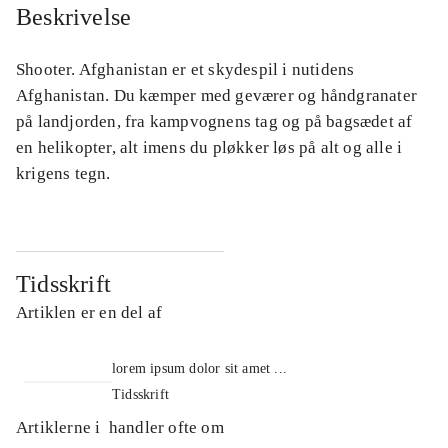
Beskrivelse
Shooter. Afghanistan er et skydespil i nutidens
Afghanistan. Du kæmper med geværer og håndgranater
på landjorden, fra kampvognens tag og på bagsædet af
en helikopter, alt imens du pløkker løs på alt og alle i
krigens tegn.
Tidsskrift
Artiklen er en del af
lorem ipsum dolor sit amet ...
Tidsskrift
Artiklerne i
handler ofte om