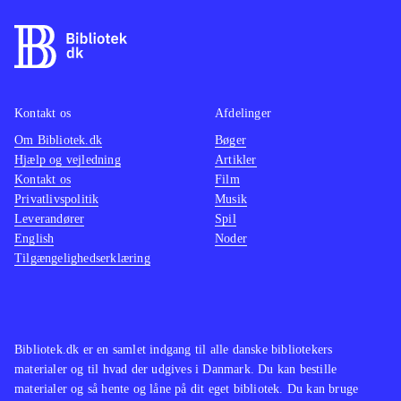
af kugler og eksplosioner lyder mest
som søm i en dåse, og det suppleres
af en underlig malplaceret pompøs
musik. Det eneste opløftende er, at
man kan spille op til 4 sammen,
Kontakt os
Afdelinger
hvilket fungerer fint, og at spillet kan
Om Bibliotek.dk
Bøger
Hjælp og vejledning
Artikler
spilles både med den almindelige
Kontakt os
Film
controller og med Playstation move
.
Privatlivspolitik
Musik
Spillet minder i både gameplay og
Leverandører
Spil
genre om Time crisis - razing storm,
English
Noder
Tilgængelighedserklæring
der dog trods en tynd historie og
middelmådig grafik formår at
antænde aftrækkerkløe og give
krudtsmag i mundvigene. Noget man
Bibliotek.dk er en samlet indgang til alle danske bibliotekers
ikke får i Heavy fire - Afghanistan
.
materialer og til hvad der udgives i Danmark. Du kan bestille
Måske kan spillet fungere som
materialer og så hente og låne på dit eget bibliotek. Du kan bruge