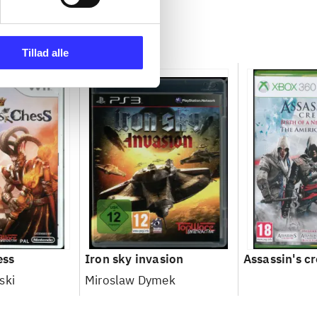
Tillad alle
ess
Iron sky invasion
Assassin's cr
ski
Miroslaw Dymek