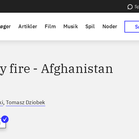
Sp
øger
Artikler
Film
Musik
Spil
Noder
S
y fire - Afghanistan
,
ki
Tomasz Dziobek
3