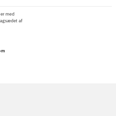
per med
bagsædet af
 om