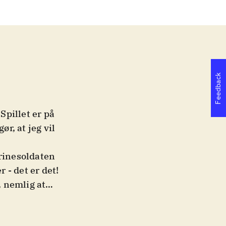
Feedback
Spillet er på
ør, at jeg vil
arinesoldaten
r - det er det!
 nemlig at
gt. Man skal
r sig som