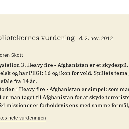
bliotekernes vurdering
d. 2. nov. 2012
øren Skøtt
ystation 3. Heavy fire - Afghanistan er et skydespil. 
elsk og har PEGI: 16 og ikon for vold. Spillets tema g
efale fra 14 år
.
torien i Heavy fire - Afghanistan er simpel; som m
l er man taget til Afghanistan for at skyde terroriste
24 missioner er forholdsvis ens med samme formål,
de så mange af de utroligt dumme fjender som muli
Læs hele vurderingen
e være bange for at dø, da fjenderne ikke blot stille