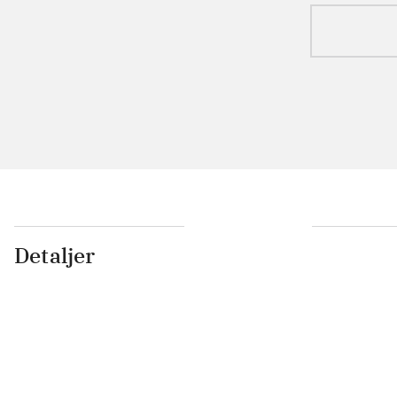
Detaljer
...
...
...
...