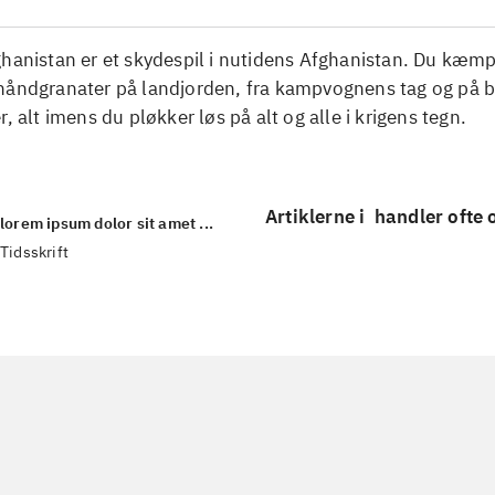
ghanistan er et skydespil i nutidens Afghanistan. Du kæm
håndgranater på landjorden, fra kampvognens tag og på 
r, alt imens du pløkker løs på alt og alle i krigens tegn.
Artiklerne i
handler ofte
lorem ipsum dolor sit amet ...
Tidsskrift