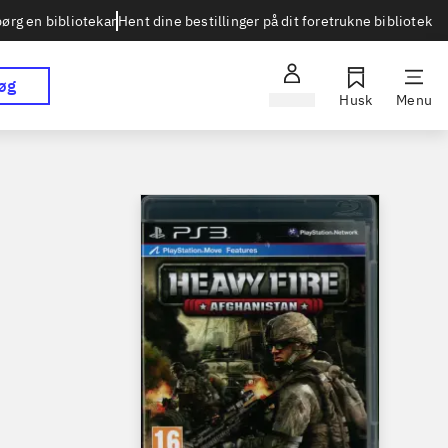
Hent dine bestillinger på dit foretrukne bibliotek
ørg en bibliotekar
øg
Log ind
Husk
Menu