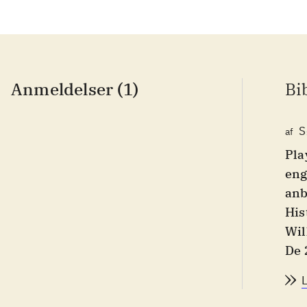
Anmeldelser (1)
Bi
S
af
Pla
eng
anb
His
Wil
De 
sky
ikk