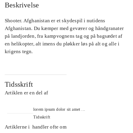
Beskrivelse
Shooter. Afghanistan er et skydespil i nutidens
Afghanistan. Du kæmper med geværer og håndgranater
på landjorden, fra kampvognens tag og på bagsædet af
en helikopter, alt imens du pløkker løs på alt og alle i
krigens tegn.
Tidsskrift
Artiklen er en del af
lorem ipsum dolor sit amet ...
Tidsskrift
Artiklerne i
handler ofte om