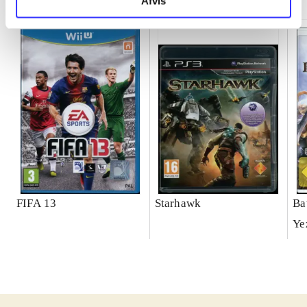
Afvis
FIFA 13
Starhawk
Ba
Ye