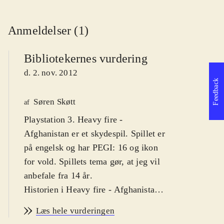
Anmeldelser (1)
Bibliotekernes vurdering
d. 2. nov. 2012
Feedback
Søren Skøtt
af
Playstation 3. Heavy fire -
Afghanistan er et skydespil. Spillet er
på engelsk og har PEGI: 16 og ikon
for vold. Spillets tema gør, at jeg vil
anbefale fra 14 år
.
Historien i Heavy fire - Afghanistan
er simpel; som marinesoldaten Will
Læs hele vurderingen
er man taget til Afghanistan for at