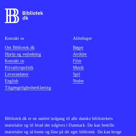
af kugler og eksplosioner lyder mest
som søm i en dåse, og det suppleres
af en underlig malplaceret pompøs
musik. Det eneste opløftende er, at
man kan spille op til 4 sammen,
Kontakt os
Afdelinger
hvilket fungerer fint, og at spillet kan
Om Bibliotek.dk
Bøger
Hjælp og vejledning
Artikler
spilles både med den almindelige
Kontakt os
Film
controller og med Playstation move
.
Privatlivspolitik
Musik
Spillet minder i både gameplay og
Leverandører
Spil
genre om Time crisis - razing storm,
English
Noder
Tilgængelighedserklæring
der dog trods en tynd historie og
middelmådig grafik formår at
antænde aftrækkerkløe og give
krudtsmag i mundvigene. Noget man
Bibliotek.dk er en samlet indgang til alle danske bibliotekers
ikke får i Heavy fire - Afghanistan
.
materialer og til hvad der udgives i Danmark. Du kan bestille
Måske kan spillet fungere som
materialer og så hente og låne på dit eget bibliotek. Du kan bruge