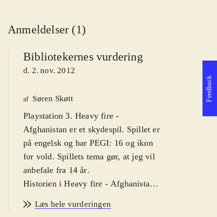
Anmeldelser (1)
Bibliotekernes vurdering
d. 2. nov. 2012
Feedback
Søren Skøtt
af
Playstation 3. Heavy fire -
Afghanistan er et skydespil. Spillet er
på engelsk og har PEGI: 16 og ikon
for vold. Spillets tema gør, at jeg vil
anbefale fra 14 år
.
Historien i Heavy fire - Afghanistan
er simpel; som marinesoldaten Will
Læs hele vurderingen
er man taget til Afghanistan for at