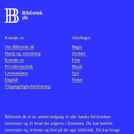
af kugler og eksplosioner lyder mest
som søm i en dåse, og det suppleres
af en underlig malplaceret pompøs
musik. Det eneste opløftende er, at
man kan spille op til 4 sammen,
Kontakt os
Afdelinger
hvilket fungerer fint, og at spillet kan
Om Bibliotek.dk
Bøger
Hjælp og vejledning
Artikler
spilles både med den almindelige
Kontakt os
Film
controller og med Playstation move
.
Privatlivspolitik
Musik
Spillet minder i både gameplay og
Leverandører
Spil
genre om Time crisis - razing storm,
English
Noder
Tilgængelighedserklæring
der dog trods en tynd historie og
middelmådig grafik formår at
antænde aftrækkerkløe og give
krudtsmag i mundvigene. Noget man
Bibliotek.dk er en samlet indgang til alle danske bibliotekers
ikke får i Heavy fire - Afghanistan
.
materialer og til hvad der udgives i Danmark. Du kan bestille
Måske kan spillet fungere som
materialer og så hente og låne på dit eget bibliotek. Du kan bruge