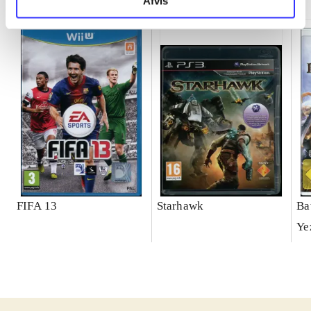
Afvis
FIFA 13
Starhawk
Ba
Ye