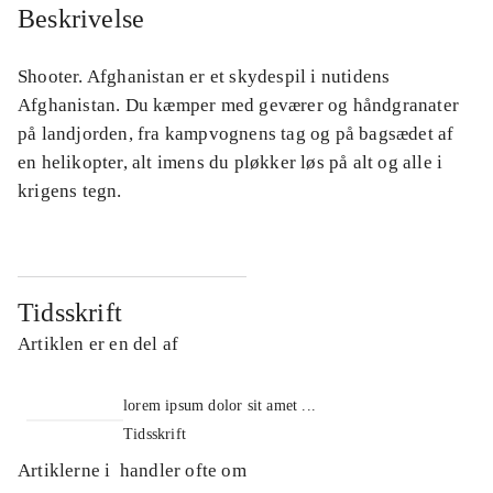
Beskrivelse
Shooter. Afghanistan er et skydespil i nutidens
Afghanistan. Du kæmper med geværer og håndgranater
på landjorden, fra kampvognens tag og på bagsædet af
en helikopter, alt imens du pløkker løs på alt og alle i
krigens tegn.
Tidsskrift
Artiklen er en del af
lorem ipsum dolor sit amet ...
Tidsskrift
Artiklerne i
handler ofte om