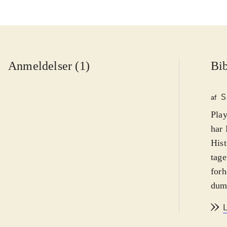
Anmeldelser (1)
Bib
S
af
Play
har 
Hist
tage
forh
dumm
ikke
dårl