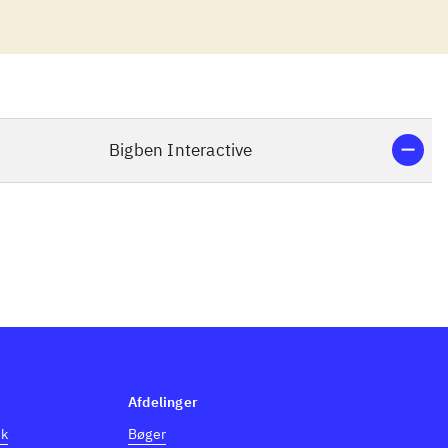
u kan nå at
al ikke engang
ler og
en underlig
spille op til 4
d den
Bigben Interactive
g storm, der dog
 aftrækkerkløe
re -
øg, eller man
eller Call of
Afdelinger
dk
Bøger