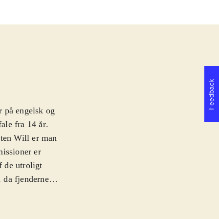
Feedback
er på engelsk og
ale fra 14 år
.
aten Will er man
missioner er
 de utroligt
 da fjenderne
mmer urealistisk
rt rødt