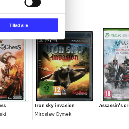
Tillad alle
ess
Iron sky invasion
Assassin's cr
ski
Miroslaw Dymek