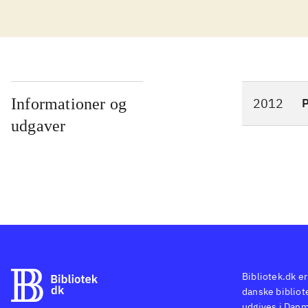
udrå
skyd
beky
eksp
malp
samm
Informationer og
2012
P
almi
udgaver
Spil
trod
og g
Afg
Måsk
træn
duty
Bibliotek.dk er
danske bibliote
udgives i Danm