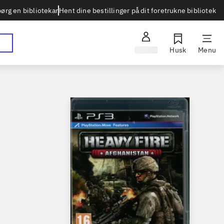
Hent dine bestillinger på dit foretrukne bibliotek
ørg en bibliotekar
Log ind
Husk
Menu