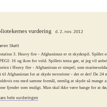
liotekernes vurdering
d. 2. nov. 2012
øren Skøtt
station 3. Heavy fire - Afghanistan er et skydespil. Spillet 
PEGI: 16 og ikon for vold. Spillets tema gør, at jeg vil anbef
orien i Heavy fire - Afghanistan er simpel; som marinesold
t til Afghanistan for at skyde terrorister - det er det! De 24 
oldsvis ens med samme formål, nemlig at skyde så mange af
e fjender som muligt. Man skal ikke være bange for at dø,
 blot stiller sig som skydeskiver i et skydetelt, men også ra
Læs hele vurderingen
igt - og som om det ikke var nok, kommer der desuden et sto