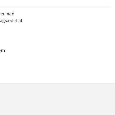
per med
bagsædet af
 om