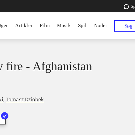
Sp
øger
Artikler
Film
Musik
Spil
Noder
Søg
 fire - Afghanistan
,
ki
Tomasz Dziobek
3