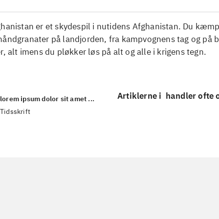
ghanistan er et skydespil i nutidens Afghanistan. Du kæm
håndgranater på landjorden, fra kampvognens tag og på 
r, alt imens du pløkker løs på alt og alle i krigens tegn.
Artiklerne i
handler ofte
lorem ipsum dolor sit amet ...
Tidsskrift