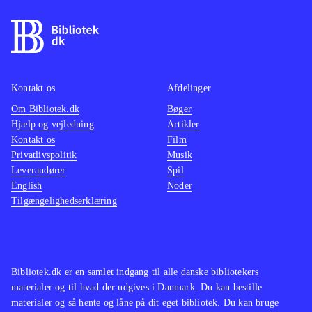
af kugler og eksplosioner lyder mest
som søm i en dåse, og det suppleres
af en underlig malplaceret pompøs
musik. Det eneste opløftende er, at
man kan spille op til 4 sammen,
Kontakt os
Afdelinger
hvilket fungerer fint, og at spillet kan
Om Bibliotek.dk
Bøger
Hjælp og vejledning
Artikler
spilles både med den almindelige
Kontakt os
Film
controller og med Playstation move
.
Privatlivspolitik
Musik
Spillet minder i både gameplay og
Leverandører
Spil
genre om Time crisis - razing storm,
English
Noder
Tilgængelighedserklæring
der dog trods en tynd historie og
middelmådig grafik formår at
antænde aftrækkerkløe og give
krudtsmag i mundvigene. Noget man
Bibliotek.dk er en samlet indgang til alle danske bibliotekers
ikke får i Heavy fire - Afghanistan
.
materialer og til hvad der udgives i Danmark. Du kan bestille
Måske kan spillet fungere som
materialer og så hente og låne på dit eget bibliotek. Du kan bruge