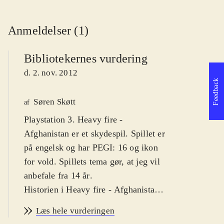
Anmeldelser (1)
Bibliotekernes vurdering
d. 2. nov. 2012
Feedback
Søren Skøtt
af
Playstation 3. Heavy fire -
Afghanistan er et skydespil. Spillet er
på engelsk og har PEGI: 16 og ikon
for vold. Spillets tema gør, at jeg vil
anbefale fra 14 år
.
Historien i Heavy fire - Afghanistan
er simpel; som marinesoldaten Will
Læs hele vurderingen
er man taget til Afghanistan for at