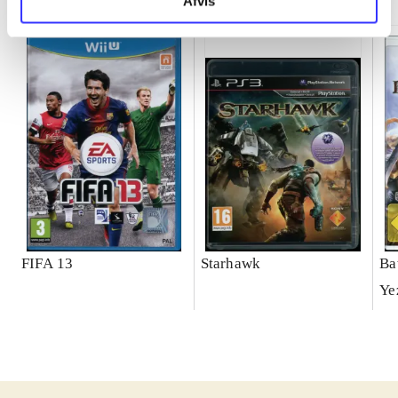
Afvis
FIFA 13
Starhawk
Ba
Ye