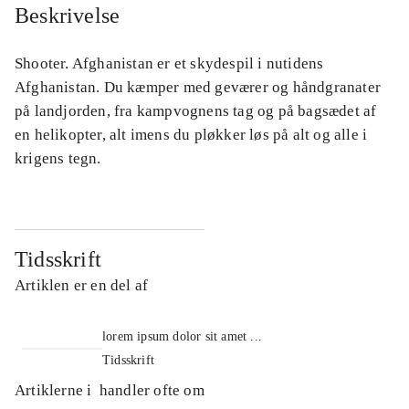
Beskrivelse
Shooter. Afghanistan er et skydespil i nutidens
Afghanistan. Du kæmper med geværer og håndgranater
på landjorden, fra kampvognens tag og på bagsædet af
en helikopter, alt imens du pløkker løs på alt og alle i
krigens tegn.
Tidsskrift
Artiklen er en del af
lorem ipsum dolor sit amet ...
Tidsskrift
Artiklerne i
handler ofte om