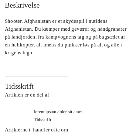
Beskrivelse
Shooter. Afghanistan er et skydespil i nutidens
Afghanistan. Du kæmper med geværer og håndgranater
på landjorden, fra kampvognens tag og på bagsædet af
en helikopter, alt imens du pløkker løs på alt og alle i
krigens tegn.
Tidsskrift
Artiklen er en del af
lorem ipsum dolor sit amet ...
Tidsskrift
Artiklerne i
handler ofte om