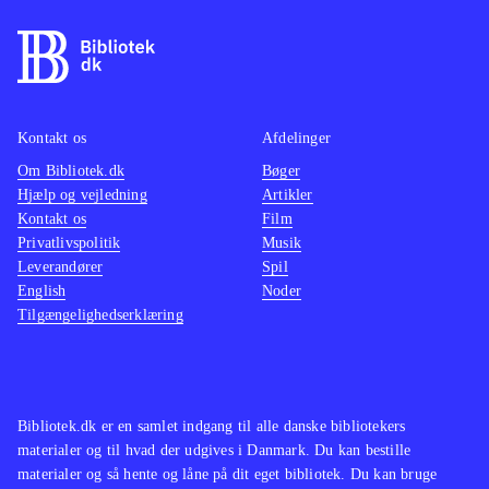
af kugler og eksplosioner lyder mest
som søm i en dåse, og det suppleres
af en underlig malplaceret pompøs
musik. Det eneste opløftende er, at
man kan spille op til 4 sammen,
Kontakt os
Afdelinger
hvilket fungerer fint, og at spillet kan
Om Bibliotek.dk
Bøger
Hjælp og vejledning
Artikler
spilles både med den almindelige
Kontakt os
Film
controller og med Playstation move
.
Privatlivspolitik
Musik
Spillet minder i både gameplay og
Leverandører
Spil
genre om Time crisis - razing storm,
English
Noder
Tilgængelighedserklæring
der dog trods en tynd historie og
middelmådig grafik formår at
antænde aftrækkerkløe og give
krudtsmag i mundvigene. Noget man
Bibliotek.dk er en samlet indgang til alle danske bibliotekers
ikke får i Heavy fire - Afghanistan
.
materialer og til hvad der udgives i Danmark. Du kan bestille
Måske kan spillet fungere som
materialer og så hente og låne på dit eget bibliotek. Du kan bruge