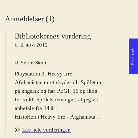
Anmeldelser (1)
Bibliotekernes vurdering
d. 2. nov. 2012
Feedback
Søren Skøtt
af
Playstation 3. Heavy fire -
Afghanistan er et skydespil. Spillet er
på engelsk og har PEGI: 16 og ikon
for vold. Spillets tema gør, at jeg vil
anbefale fra 14 år
.
Historien i Heavy fire - Afghanistan
er simpel; som marinesoldaten Will
Læs hele vurderingen
er man taget til Afghanistan for at