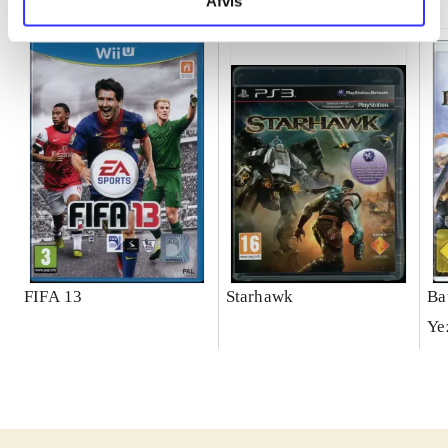
Afvis
FIFA 13
Starhawk
Ba
Ye