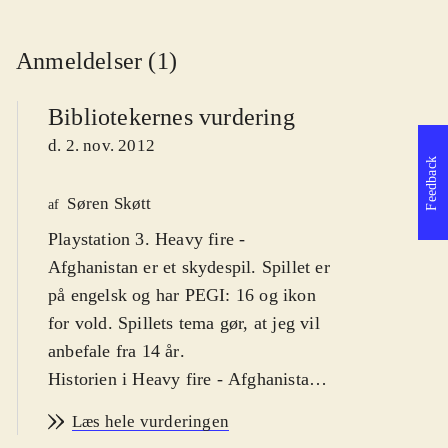
Anmeldelser (1)
Bibliotekernes vurdering
d. 2. nov. 2012
Feedback
Søren Skøtt
af
Playstation 3. Heavy fire -
Afghanistan er et skydespil. Spillet er
på engelsk og har PEGI: 16 og ikon
for vold. Spillets tema gør, at jeg vil
anbefale fra 14 år
.
Historien i Heavy fire - Afghanistan
er simpel; som marinesoldaten Will
Læs hele vurderingen
er man taget til Afghanistan for at