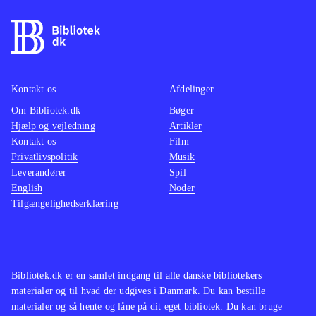
af kugler og eksplosioner lyder mest
som søm i en dåse, og det suppleres
af en underlig malplaceret pompøs
musik. Det eneste opløftende er, at
man kan spille op til 4 sammen,
Kontakt os
Afdelinger
hvilket fungerer fint, og at spillet kan
Om Bibliotek.dk
Bøger
Hjælp og vejledning
Artikler
spilles både med den almindelige
Kontakt os
Film
controller og med Playstation move
.
Privatlivspolitik
Musik
Spillet minder i både gameplay og
Leverandører
Spil
genre om Time crisis - razing storm,
English
Noder
Tilgængelighedserklæring
der dog trods en tynd historie og
middelmådig grafik formår at
antænde aftrækkerkløe og give
krudtsmag i mundvigene. Noget man
Bibliotek.dk er en samlet indgang til alle danske bibliotekers
ikke får i Heavy fire - Afghanistan
.
materialer og til hvad der udgives i Danmark. Du kan bestille
Måske kan spillet fungere som
materialer og så hente og låne på dit eget bibliotek. Du kan bruge