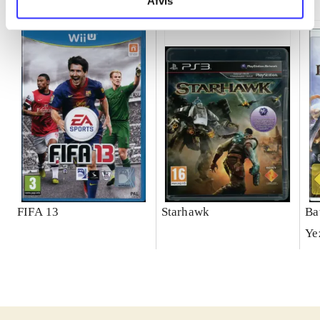
Afvis
FIFA 13
Starhawk
Ba
Ye