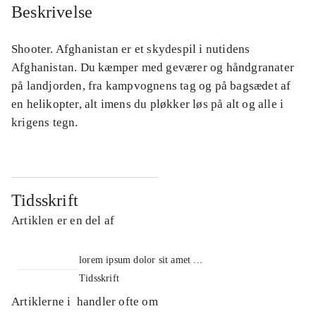
Beskrivelse
Shooter. Afghanistan er et skydespil i nutidens
Afghanistan. Du kæmper med geværer og håndgranater
på landjorden, fra kampvognens tag og på bagsædet af
en helikopter, alt imens du pløkker løs på alt og alle i
krigens tegn.
Tidsskrift
Artiklen er en del af
lorem ipsum dolor sit amet ...
Tidsskrift
Artiklerne i
handler ofte om