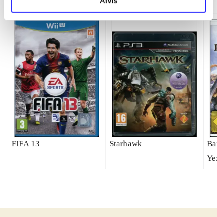
Afvis
FIFA 13
Starhawk
Ba
Ye