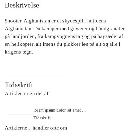
Beskrivelse
Shooter. Afghanistan er et skydespil i nutidens
Afghanistan. Du kæmper med geværer og håndgranater
på landjorden, fra kampvognens tag og på bagsædet af
en helikopter, alt imens du pløkker løs på alt og alle i
krigens tegn.
Tidsskrift
Artiklen er en del af
lorem ipsum dolor sit amet ...
Tidsskrift
Artiklerne i
handler ofte om