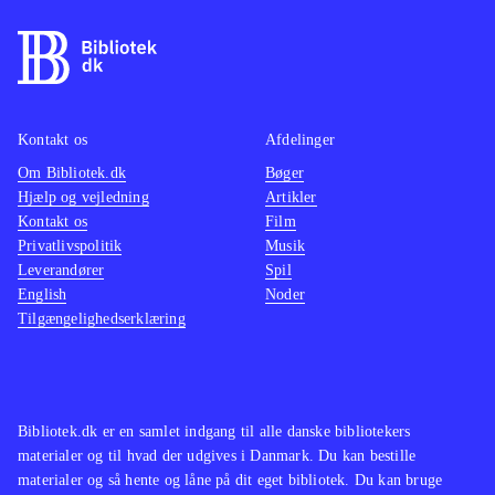
af kugler og eksplosioner lyder mest
som søm i en dåse, og det suppleres
af en underlig malplaceret pompøs
musik. Det eneste opløftende er, at
man kan spille op til 4 sammen,
Kontakt os
Afdelinger
hvilket fungerer fint, og at spillet kan
Om Bibliotek.dk
Bøger
Hjælp og vejledning
Artikler
spilles både med den almindelige
Kontakt os
Film
controller og med Playstation move
.
Privatlivspolitik
Musik
Spillet minder i både gameplay og
Leverandører
Spil
genre om Time crisis - razing storm,
English
Noder
Tilgængelighedserklæring
der dog trods en tynd historie og
middelmådig grafik formår at
antænde aftrækkerkløe og give
krudtsmag i mundvigene. Noget man
Bibliotek.dk er en samlet indgang til alle danske bibliotekers
ikke får i Heavy fire - Afghanistan
.
materialer og til hvad der udgives i Danmark. Du kan bestille
Måske kan spillet fungere som
materialer og så hente og låne på dit eget bibliotek. Du kan bruge