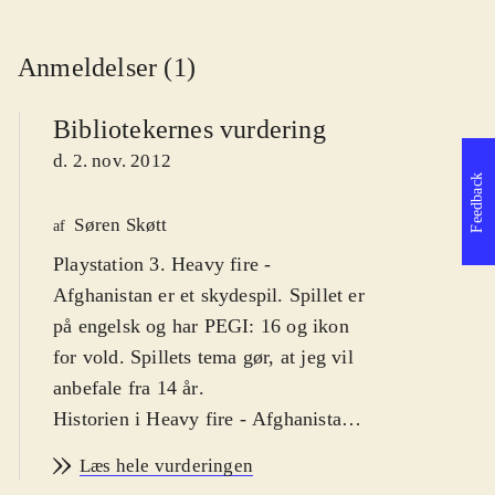
Anmeldelser (1)
Bibliotekernes vurdering
d. 2. nov. 2012
Feedback
Søren Skøtt
af
Playstation 3. Heavy fire -
Afghanistan er et skydespil. Spillet er
på engelsk og har PEGI: 16 og ikon
for vold. Spillets tema gør, at jeg vil
anbefale fra 14 år
.
Historien i Heavy fire - Afghanistan
er simpel; som marinesoldaten Will
Læs hele vurderingen
er man taget til Afghanistan for at