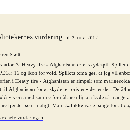
liotekernes vurdering
d. 2. nov. 2012
øren Skøtt
station 3. Heavy fire - Afghanistan er et skydespil. Spillet 
PEGI: 16 og ikon for vold. Spillets tema gør, at jeg vil anbef
orien i Heavy fire - Afghanistan er simpel; som marinesold
t til Afghanistan for at skyde terrorister - det er det! De 24 
oldsvis ens med samme formål, nemlig at skyde så mange af
e fjender som muligt. Man skal ikke være bange for at dø,
 blot stiller sig som skydeskiver i et skydetelt, men også ra
æs hele vurderingen
igt - og som om det ikke var nok, kommer der desuden et sto
bstegn over hovedet på dem, hvis de får dig på kornet. Så d