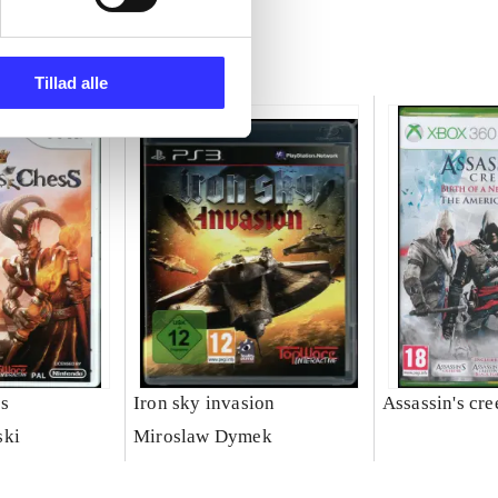
Tillad alle
ss
Iron sky invasion
Assassin's cre
ski
Miroslaw Dymek