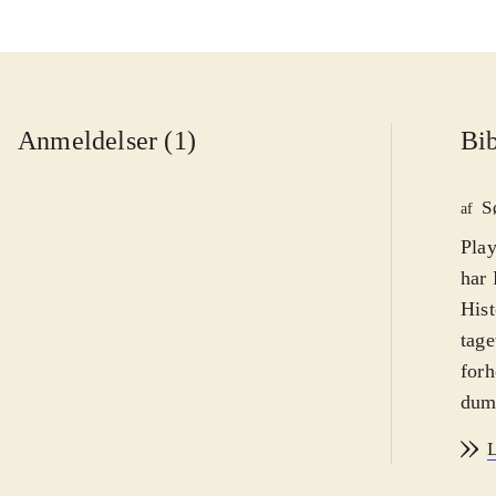
Anmeldelser (1)
Bib
S
af
Play
har 
Hist
tage
forh
dumm
ikke
L
dårl
udrå