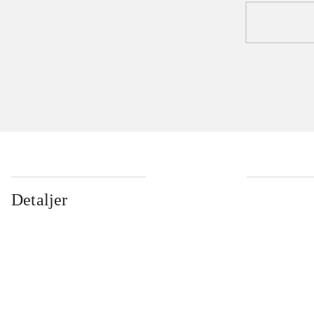
Detaljer
...
...
...
...