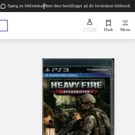
Spørg en bibliotekar
Hent dine bestillinger på dit foretrukne bibliotek
Log ind
Husk
Menu