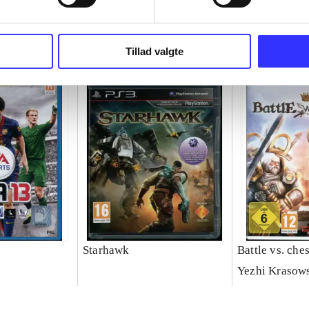
Tillad valgte
Starhawk
Battle vs. che
Yezhi Krasow