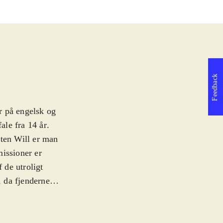
Feedback
er på engelsk og
ale fra 14 år
.
aten Will er man
missioner er
 de utroligt
 da fjenderne
mmer urealistisk
rt rødt
u kan nå at