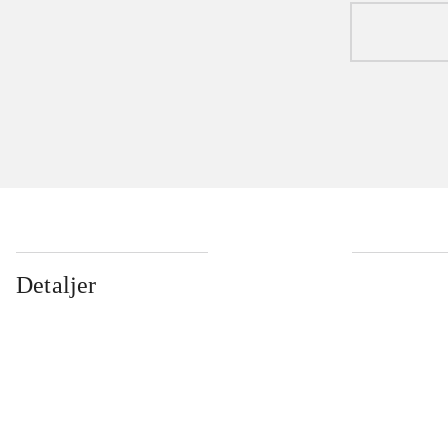
Detaljer
...
...
...
...