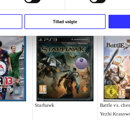
Tillad valgte
Starhawk
Battle vs. che
Yezhi Krasow