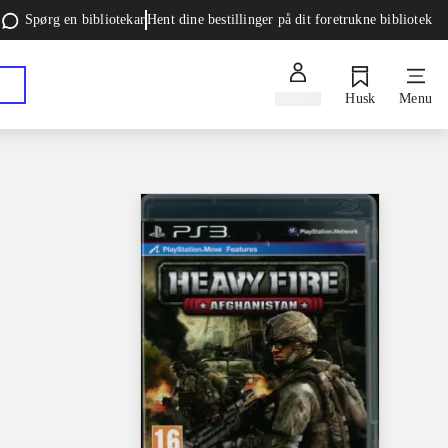
Spørg en bibliotekar
Hent dine bestillinger på dit foretrukne bibliotek
Log ind
Husk
Menu