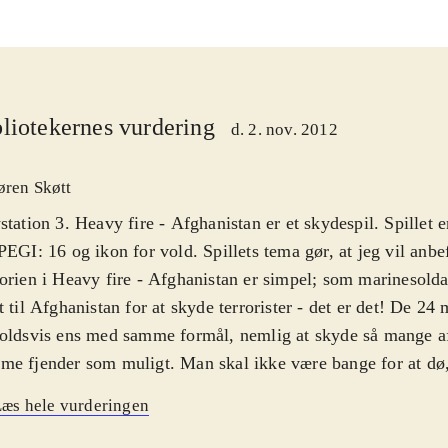
liotekernes vurdering
d. 2. nov. 2012
øren Skøtt
station 3. Heavy fire - Afghanistan er et skydespil. Spillet 
PEGI: 16 og ikon for vold. Spillets tema gør, at jeg vil anbef
orien i Heavy fire - Afghanistan er simpel; som marinesold
t til Afghanistan for at skyde terrorister - det er det! De 24 
oldsvis ens med samme formål, nemlig at skyde så mange af
e fjender som muligt. Man skal ikke være bange for at dø,
 blot stiller sig som skydeskiver i et skydetelt, men også ra
æs hele vurderingen
igt - og som om det ikke var nok, kommer der desuden et sto
bstegn over hovedet på dem, hvis de får dig på kornet. Så d