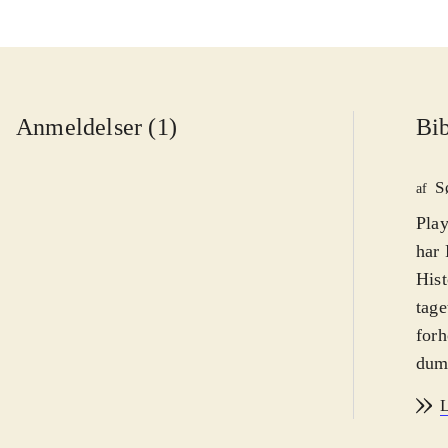
Anmeldelser (1)
Bib
S
af
Play
har 
Hist
tage
forh
dumm
ikke
L
dårl
udrå