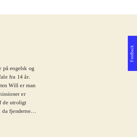
Feedback
er på engelsk og
ale fra 14 år
.
aten Will er man
missioner er
 de utroligt
 da fjenderne
mmer urealistisk
rt rødt
u kan nå at