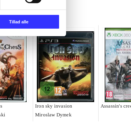
Tillad alle
ss
Iron sky invasion
Assassin's cre
ski
Miroslaw Dymek