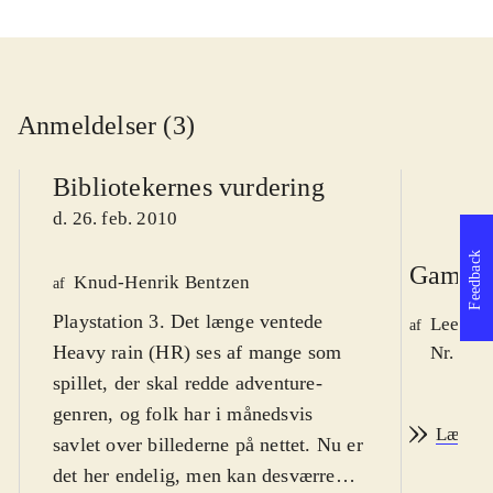
Anmeldelser (3)
Bibliotekernes vurdering
d. 26. feb. 2010
Feedback
Game r
Knud-Henrik Bentzen
af
Playstation 3. Det længe ventede
Lee We
af
Heavy rain (HR) ses af mange som
Nr. 105
spillet, der skal redde adventure-
genren, og folk har i månedsvis
Læs an
savlet over billederne på nettet. Nu er
det her endelig, men kan desværre