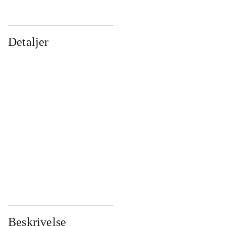
Detaljer
...
...
...
...
...
...
...
...
...
...
...
...
Beskrivelse