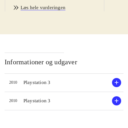
ikke undgå at skuffe en lille smule.
Læs hele vurderingen
Ikoner for vold og sprog gør sammen
med den indviklede historie spillet til
voksne. PEGI: 15
.
HR er en psykologisk thriller hvor
man har kontrol over 4 forskellige
personer (en arkitekt, en agent, en
journalist og en privatdetektiv). Alle
Informationer og udgaver
bliver de involveret i en mordgåde,
men de har hver især deres egne
Playstation 3
2010
baggrunde og indgange til sagen.
Spillet finder sted over kun 4 dage og
det helt unikke er, at selvom man
Playstation 3
2010
(kommer til) at aflive én af dem, man
styrer, så forsætter spillet alligevel
med helt nye plotmæssige twists.