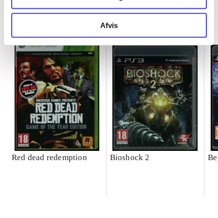
Minder om
Afvis
Red dead redemption
Bioshock 2
Be