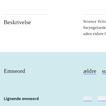
Beskrivelse
Science fict
foryngelsesku
uden videre l
Emneord
ældre
s
Lignende emneord
heste
børn