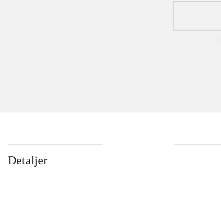
Detaljer
...
...
...
...