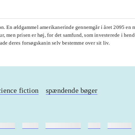
ion. En ældgammel amerikanerinde gennemgår i året 2095 en 
r, men prisen er høj, for det samfund, som investerede i hende
ade deres forsøgskanin selv bestemme over sit liv.
cience fiction
spændende bøger
ebøger
ridning
hestesygdomme
vokal
sygdomme