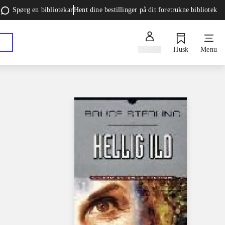
Spørg en bibliotekar
Hent dine bestillinger på dit foretrukne bibliotek
Log ind
Husk
Menu