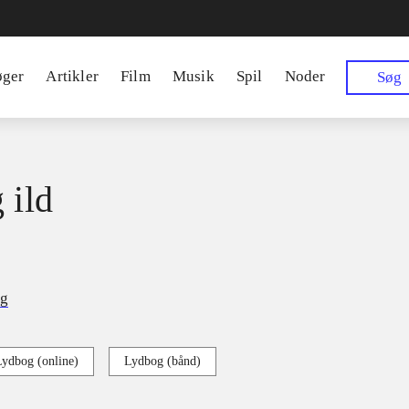
øger
Artikler
Film
Musik
Spil
Noder
Søg
 ild
ng
Lydbog (online)
Lydbog (bånd)