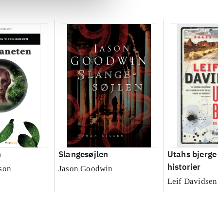
n
Slangesøjlen
Utahs bjerge
historier
son
Jason Goodwin
Leif Davidsen