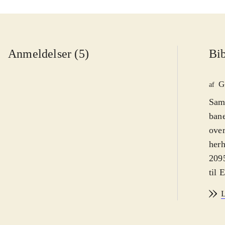
Anmeldelser (5)
Bib
G
af
Samm
bane
over
herh
2095
til 
kærl
L
efte
nark