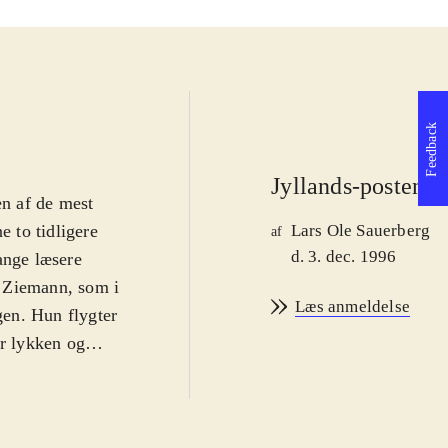
Feedback
Jyllands-posten
n af de mest
e to tidligere
Lars Ole Sauerberg
af
d. 3. dec. 1996
ange læsere
a Ziemann, som i
Læs anmeldelse
en. Hun flygter
er lykken og
f ældre, hvor de
ved hjælp af
gen såvel som