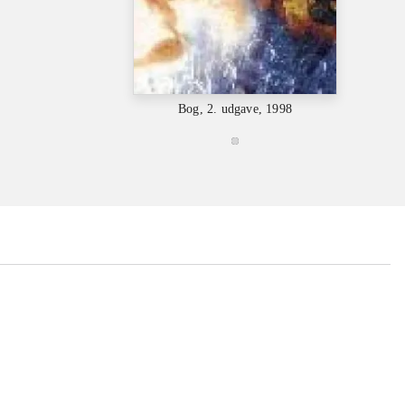
B
Bog, 2. udgave, 1998
...
...