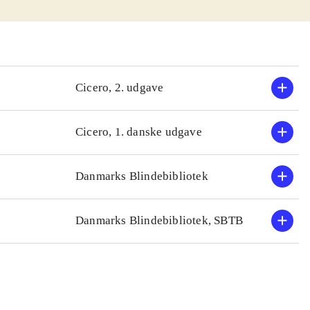
mmen med hans
ægevidenskaben
 Bruce Sterling
ine forskellige
t vil skaffe ham
Cicero, 2. udgave
en og giver
fjern fremtid
.
Cicero, 1. danske udgave
Danmarks Blindebibliotek
Danmarks Blindebibliotek, SBTB