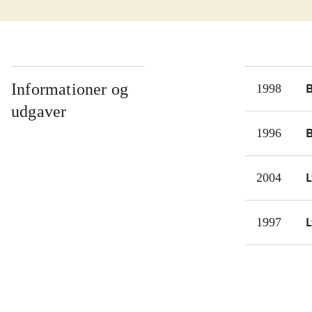
virt
besk
styr
brug
prob
Informationer og
1998
endn
udgaver
nogl
1996
L
2004
L
1997