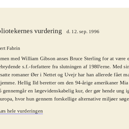
liotekernes vurdering
d. 12. sep. 1996
ert Fabrin
en med William Gibson anses Bruce Sterling for at være e
brydende s.f.-forfattere fra slutningen af 1980'erne. Med sin
satte romaner Øer i Nettet og Uvejr har han allerede fået m
jemme. Hellig Ild beretter om den 94-årige amerikaner Mi
 gennemgår en lægevidenskabelig kur, der gør hende ung ig
Europa, hvor hun gennem forskellige alternative miljøer søg
igheden. Bruce Sterling beskriver fremragende samfundet a
æs hele vurderingen
rhånden få unge med besvær må klare dagen og vejen, ofte 
otika. I den fremtidige verden er Nettet en del af dagligda